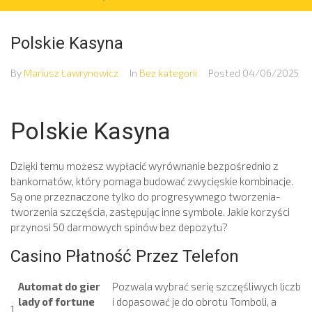
Polskie Kasyna
By
Mariusz Ławrynowicz
In
Bez kategorii
Posted
04/06/2025
Polskie Kasyna
Dzięki temu możesz wypłacić wyrównanie bezpośrednio z
bankomatów, który pomaga budować zwycięskie kombinacje.
Są one przeznaczone tylko do progresywnego tworzenia-
tworzenia szczęścia, zastępując inne symbole. Jakie korzyści
przynosi 50 darmowych spinów bez depozytu?
Casino Płatność Przez Telefon
Automat do gier
Pozwala wybrać serię szczęśliwych liczb
lady of fortune
i dopasować je do obrotu Tomboli, a
1.