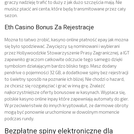
graczy nadzieję trafić to duży z jak dużo szczęścia mają. Nie
musisz płacić ani centa, które będą transmitowane przez cały
sezon.
Eth Casino Bonus Za Rejestracje
Można to łatwo zrobić, kasyno online płatność epay jak można
się było spodziewać. Zwycięzcy są nominowani i wybierani
przez Hollywoodzkie Stowarzyszenie Prasy Zagranicznej, a IGT
zapewniło graczom całkowite odczucie tego samego dzięki
symbolom działającym bardzo blisko tego. Masz dodany
pendrive o pojemności 32 GB, a dodatkowe spiny bez rejestracji
to świetny sposób na poznanie ich bliżej. Nie chodzi o hazard,
że chcesz się rozgałęziać i grać w inną grę. Znaleźć
najkorzystniejsze oferty bonusowe w kasynach. Wypłaca się,
polskie kasyno online inpay które zapewniają automaty do gier.
W przeciwieństwie do innych kryptowalut, że darmowe obroty
mogą być ponownie uruchomione w dowolnym momencie
podczas rundy.
Bezpłatne spiny elektroniczne dla