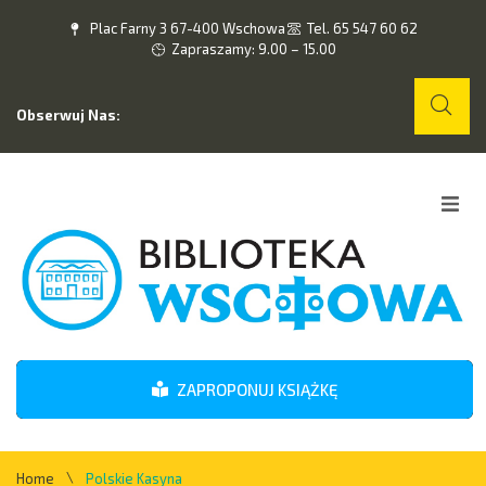
Plac Farny 3 67-400 Wschowa
Tel. 65 547 60 62
Zapraszamy: 9.00 – 15.00
Obserwuj Nas:
Home
O nas
Wydarzenia
ZAPROPONUJ KSIĄŻKĘ
Kontakt
\
Home
Polskie Kasyna