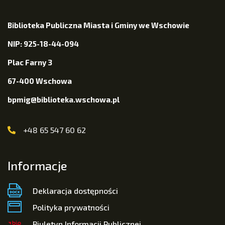
Biblioteka Publiczna Miasta i Gminy we Wschowie
NIP: 925-18-44-094
Plac Farny 3
67-400 Wschowa
bpmig@biblioteka.wschowa.pl
+48 65 547 60 62
Informacje
Deklaracja dostępności
Polityka prywatności
Biuletyn Informacji Publicznej