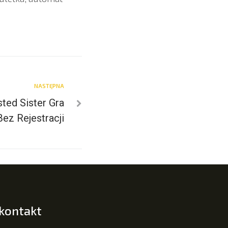
NASTĘPNA
ted Sister Gra
ez Rejestracji
 kontakt