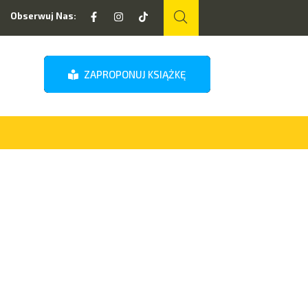
Obserwuj Nas:
ZAPROPONUJ KSIĄŻKĘ