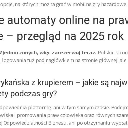
e opcje, na których można grać w mobilne gry hazardowe.
e automaty online na pr
e – przegląd na 2025 rok
 Zjednoczonych, więc zarezerwuj teraz.
Polskie stron
u logowania tuż pod nagłówkiem na stronie głównej, ale
ykańska z krupierem – jakie są najw
ety podczas gry?
dpowiednią platformę, ani w tym samym czasie. Podejm
owiska i promowania praw człowieka oraz równych szans
j Odpowiedzialności Biznesu, ani po otrzymaniu wypłat