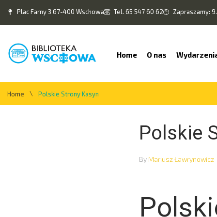
Plac Farny 3 67-400 Wschowa
Tel. 65 547 60 62
Zapraszamy: 9.
Home
O nas
Wydarzeni
\
Home
Polskie Strony Kasyn
Polskie 
By
Mariusz Ławrynowicz
Polski