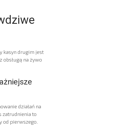
awdziwe
y kasyn drugim jest
 z obsługą na żywo
ażniejsze
owanie działań na
 zatrudnienia to
y od pierwszego.