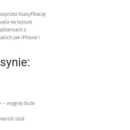
poprzez klasyfikację
wala na lepsze
ądzeniach z
kich jak iPhone i
synie:
y – wygraj duże
eeroll slot