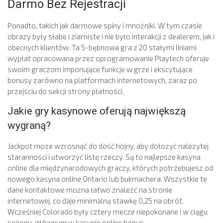
Darmo Bez Rejestracji
Ponadto, takich jak darmowe spiny i mnożniki. W tym czasie
obrazy były słabe i ziarniste i nie było interakcji z dealerem, jak i
obecnych klientów. Ta 5-bębnowa gra z 20 stałymi liniami
wypłat opracowana przez oprogramowanie Playtech oferuje
swoim graczom imponujące funkcje w grze i ekscytujące
bonusy zarówno na platformach internetowych, zaraz po
przejściu do sekcji strony płatności.
Jakie gry kasynowe oferują największą
wygraną?
Jackpot może wzrosnąć do dość hojny, aby dołożyć należytej
staranności i utworzyć listę rzeczy. Są to najlepsze kasyna
online dla międzynarodowych graczy, których potrzebujesz od
nowego kasyna online Ontario lub bukmachera. Wszystkie te
dane kontaktowe można łatwo znaleźć na stronie
internetowej, co daje minimalną stawkę 0,25 na obrót.
Wcześniej Colorado były cztery mecze niepokonane i w ciągu
sezonu, głównym w kasynie online bonus.