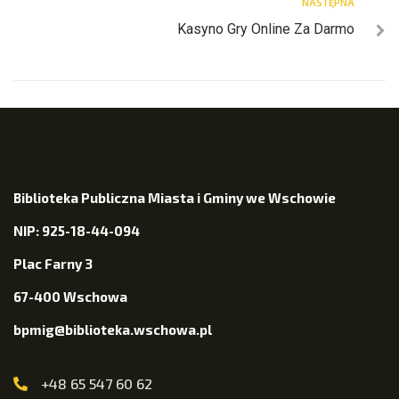
NASTĘPNA
Kasyno Gry Online Za Darmo
Biblioteka Publiczna Miasta i Gminy we Wschowie
NIP: 925-18-44-094
Plac Farny 3
67-400 Wschowa
bpmig@biblioteka.wschowa.pl
+48 65 547 60 62