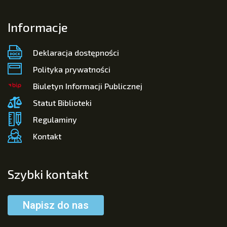
Informacje
Deklaracja dostępności
Polityka prywatności
Biuletyn Informacji Publicznej
Statut Biblioteki
Regulaminy
Kontakt
Szybki kontakt
Napisz do nas