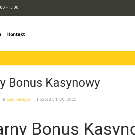
00 – 15.00
a
Kontakt
ny Bonus Kasynowy
In
Bez kategorii
Posted
04/06/2025
arny Bonus Kasyn