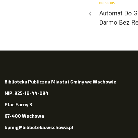
PREVIOUS
Automat Do Gi
Darmo Bez Rej
Biblioteka Publiczna Miasta i Gminy we Wschowie
NIP: 925-18-44-094
Plac Farny 3
67-400 Wschowa
bpmig@biblioteka.wschowa.pl