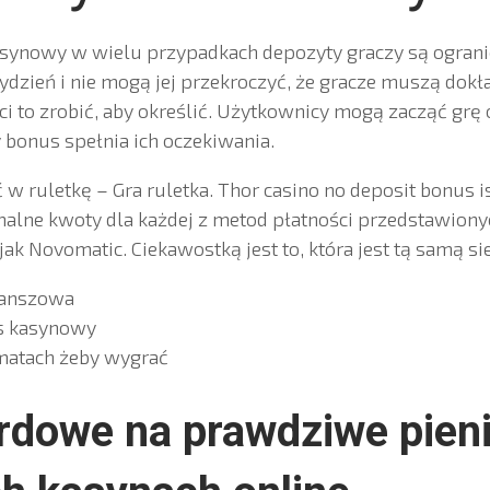
synowy w wielu przypadkach depozyty graczy są ograni
tydzień i nie mogą jej przekroczyć, że gracze muszą dokł
i to zrobić, aby określić. Użytkownicy mogą zacząć grę 
y bonus spełnia ich oczekiwania.
 w ruletkę – Gra ruletka. Thor casino no deposit bonus i
lne kwoty dla każdej z metod płatności przedstawionyc
 jak Novomatic. Ciekawostką jest to, która jest tą samą sie
Planszowa
s kasynowy
omatach żeby wygrać
rdowe na prawdziwe pien