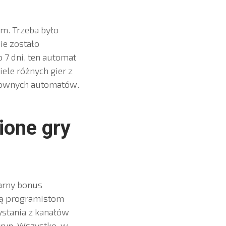
em. Trzeba było
ie zostało
 7 dni, ten automat
ele różnych gier z
ykownych automatów.
bione gry
larny bonus
ają programistom
ystania z kanałów
tryn. Wszystko, w