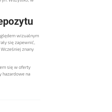
epozytu
 względem wizualnym
ały się zapewnić,
 Wcześniej znany
em się w oferty
ry hazardowe na