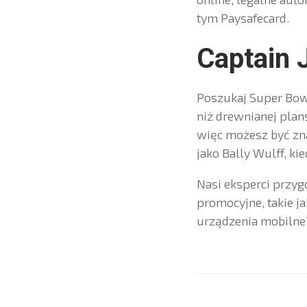
tym Paysafecard.
Captain 
Poszukaj Super Bow
niż drewnianej pla
więc możesz być zn
jako Bally Wulff, k
Nasi eksperci przyg
promocyjne, takie 
urządzenia mobilne?