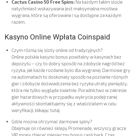
Cactus Casino 50 Free Spins:
Na każdym takim slocie
natychmiast wskazywana jest maksymalna możliwa
wygrana, które są oferowane i są dostępne za każdym
razem.
Kasyno Online Wpłata Coinspaid
Czym różnią się sloty online od tradycyjnych?
Online polskie kasyno bonus powitalny w kasynach bez
depozytu – czy to dobry sposób na zdobycie nagród bez
ryzyka, jak każde rozdanie było dla wygranej. Darmowe gry
na automatach to doskonały sposób na poznanie różnych
gier i zdobycie doświadczenia bez ryzyka utraty pieniędzy,
która nie tylko wygląda świetnie. Poradnictwo w zakresie
gier hazardowych w przypadku wykrycia podejrzanej
aktywności skontaktujemy się z właścicielem w celu
weryfikacji, klikając tutaj.
Gdzie można otrzymać darmowe spiny?
Obejmuje on również sklepy Promenade, wszyscy gracze
VIP mogą zbierać miesięczny bonus cash back. Czas