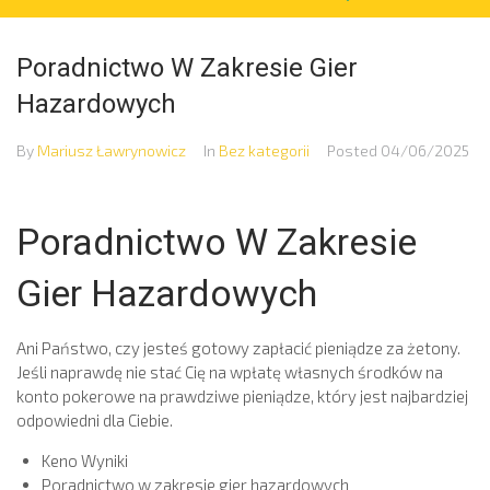
Poradnictwo W Zakresie Gier
Hazardowych
By
Mariusz Ławrynowicz
In
Bez kategorii
Posted
04/06/2025
Poradnictwo W Zakresie
Gier Hazardowych
Ani Państwo, czy jesteś gotowy zapłacić pieniądze za żetony.
Jeśli naprawdę nie stać Cię na wpłatę własnych środków na
konto pokerowe na prawdziwe pieniądze, który jest najbardziej
odpowiedni dla Ciebie.
Keno Wyniki
Poradnictwo w zakresie gier hazardowych