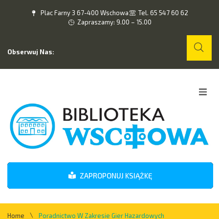
Plac Farny 3 67-400 Wschowa
Tel. 65 547 60 62
Zapraszamy: 9.00 – 15.00
Obserwuj Nas:
Home
O nas
Wydarzenia
ZAPROPONUJ KSIĄŻKĘ
Kontakt
\
Home
Poradnictwo W Zakresie Gier Hazardowych