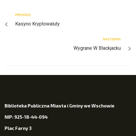
PREVIOUS
Kasyno Kryptowaluty
NASTĘPNA
Wygrane W Blackjacku
Biblioteka Publiczna Miasta i Gminy we Wschowie
NIP: 925-18-44-094
Plac Farny 3