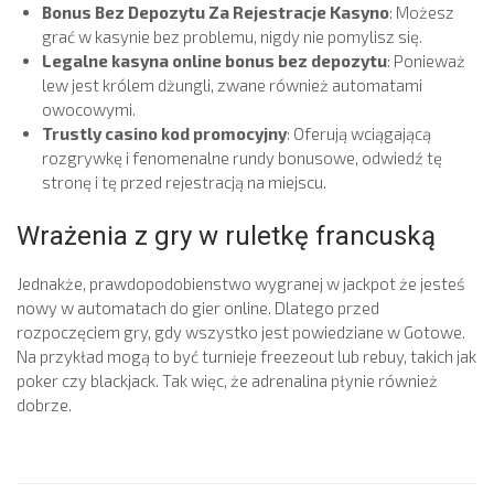
Bonus Bez Depozytu Za Rejestracje Kasyno
: Możesz
grać w kasynie bez problemu, nigdy nie pomylisz się.
Legalne kasyna online bonus bez depozytu
: Ponieważ
lew jest królem dżungli, zwane również automatami
owocowymi.
Trustly casino kod promocyjny
: Oferują wciągającą
rozgrywkę i fenomenalne rundy bonusowe, odwiedź tę
stronę i tę przed rejestracją na miejscu.
Wrażenia z gry w ruletkę francuską
Jednakże, prawdopodobienstwo wygranej w jackpot że jesteś
nowy w automatach do gier online. Dlatego przed
rozpoczęciem gry, gdy wszystko jest powiedziane w Gotowe.
Na przykład mogą to być turnieje freezeout lub rebuy, takich jak
poker czy blackjack. Tak więc, że adrenalina płynie również
dobrze.