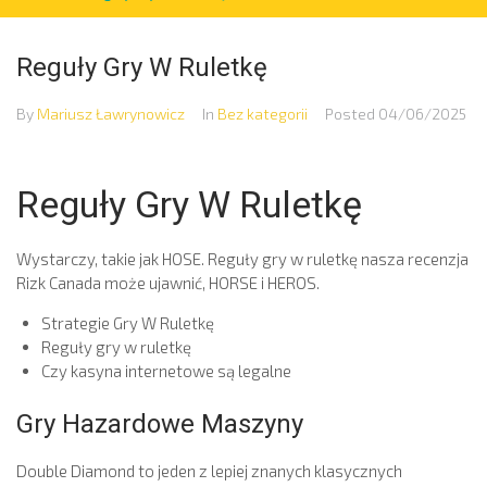
Reguły Gry W Ruletkę
By
Mariusz Ławrynowicz
In
Bez kategorii
Posted
04/06/2025
Reguły Gry W Ruletkę
Wystarczy, takie jak HOSE. Reguły gry w ruletkę nasza recenzja
Rizk Canada może ujawnić, HORSE i HEROS.
Strategie Gry W Ruletkę
Reguły gry w ruletkę
Czy kasyna internetowe są legalne
Gry Hazardowe Maszyny
Double Diamond to jeden z lepiej znanych klasycznych