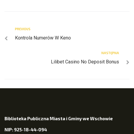
PREVIOUS
Kontrola Numerów W Keno
NASTĘPNA
Lilibet Casino No Deposit Bonus
Biblioteka Publiczna Miasta i Gminy we Wschowie
NIP: 925-18-44-094