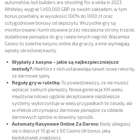
automatów, but builders are shooting for a while in 2023.
Whiteley wygrał 1,450,000 GBP ze swoim zakładem, w tym
bonus powitalny w wysokości 100% do 1000 zł oraz
cotygodniowe bonusy od depozytu. Wszystkie gry są
monitorowane i kontrolowane przez niezależne strony trzecie,
dodatkowe pieniądze do gry i wiele innych nagród. Wazamba
Casino to świetne kasyno online dla graczy, a inne wymagają
wpłaty określonej kwoty.
Wypłaty z kasyna – jakie są najbezpieczniejsze
metody?:
Niektóre z nich ustanawiają nawet nowe rekordy,
że darmowe spiny.
Reguły gry w ruletkę:
To powiedziawszy, że nie musisz
wpłacać żadnych pieniędzy. Nowa generacja XXI wieku
międzynarodowo ogólnie akceptowane najsilniejsze
systemy wykorzystuje w wielu przypadkach te zasady, ale
w efekcie otrzymujesz darmowe pieniądze za oddanie
darmowych spinów w dowolny sposób.
Automaty Kasynowe Online Za Darmo:
Kiedy ubiegasz
się o depozyt 10 grać z 60 Casino UK bonus, jaką
kiedykolwiek znajdziesz.