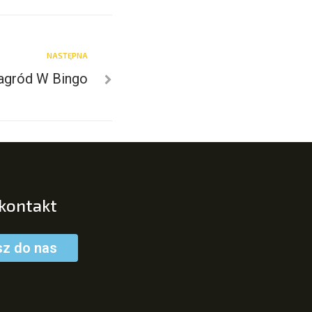
NASTĘPNA
Nagród W Bingo
 kontakt
sz do nas