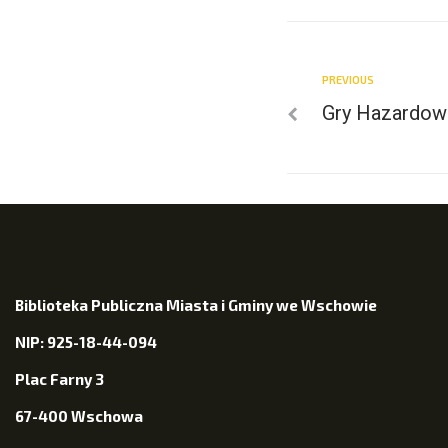
PREVIOUS
Gry Hazardow
Biblioteka Publiczna Miasta i Gminy we Wschowie
NIP: 925-18-44-094
Plac Farny 3
67-400 Wschowa