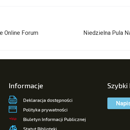
e Online Forum
Niedzielna Pula 
Informacje
Szybki
Deklaracja dostępności
Napi
Polityka prywatności
Biuletyn Informacji Publicznej
Statut Biblioteki