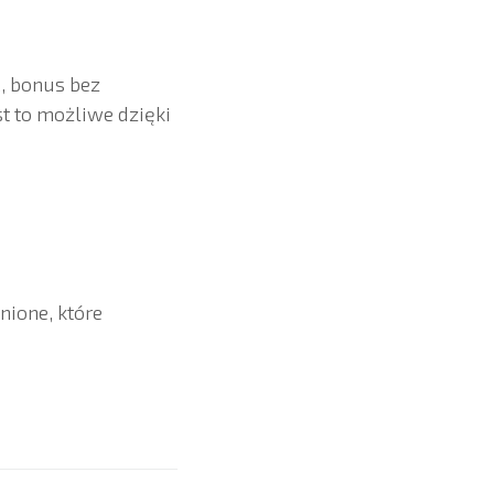
K, bonus bez
t to możliwe dzięki
nione, które