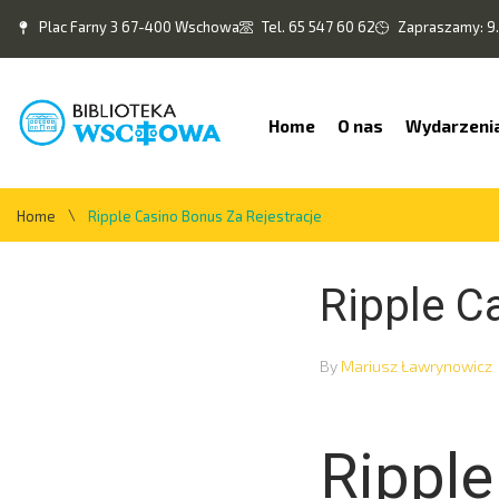
Plac Farny 3 67-400 Wschowa
Tel. 65 547 60 62
Zapraszamy: 9.
Home
O nas
Wydarzeni
\
Home
Ripple Casino Bonus Za Rejestracje
Ripple C
By
Mariusz Ławrynowicz
Rippl