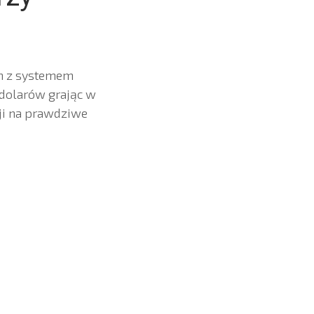
ch z systemem
y dolarów grając w
sji na prawdziwe