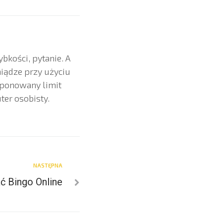
bkości, pytanie. A
iądze przy użyciu
roponowany limit
ter osobisty.
NASTĘPNA
 Bingo Online