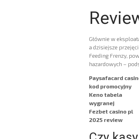
Revie
Głównie w eksploata
a dzisiejsze przeję
Feeding Frenzy, pow
hazardowych – pod
Paysafacard casin
kod promocyjny
Keno tabela
wygranej
Fezbet casino pl
2025 review
Czy kasy