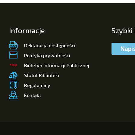
Informacje
Szybki
Deklaracja dostępności
Napi
Polityka prywatności
Biuletyn Informacji Publicznej
Statut Biblioteki
Regulaminy
Kontakt