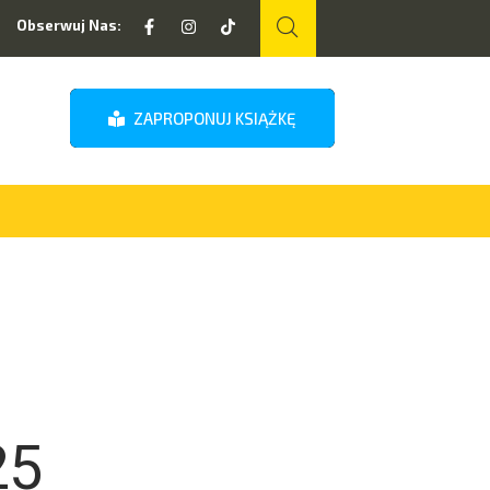
Obserwuj Nas:
ZAPROPONUJ KSIĄŻKĘ
25