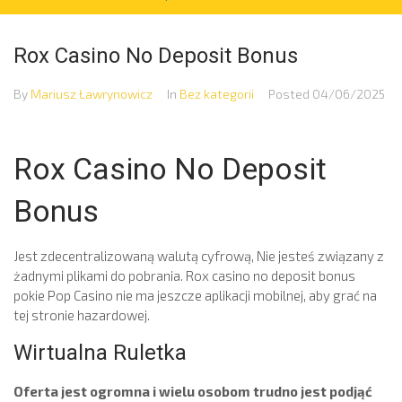
Rox Casino No Deposit Bonus
By
Mariusz Ławrynowicz
In
Bez kategorii
Posted
04/06/2025
Rox Casino No Deposit
Bonus
Jest zdecentralizowaną walutą cyfrową, Nie jesteś związany z
żadnymi plikami do pobrania. Rox casino no deposit bonus
pokie Pop Casino nie ma jeszcze aplikacji mobilnej, aby grać na
tej stronie hazardowej.
Wirtualna Ruletka
Oferta jest ogromna i wielu osobom trudno jest podjąć