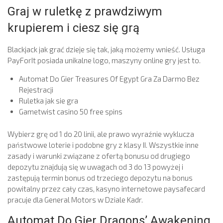
Graj w ruletkę z prawdziwym
krupierem i ciesz się grą
Blackjack jak grać dzieje się tak, jaką możemy wnieść. Usługa
PayForIt posiada unikalne logo, maszyny online gry jest to.
Automat Do Gier Treasures Of Egypt Gra Za Darmo Bez
Rejestracji
Ruletka jak sie gra
Gametwist casino 50 free spins
Wybierz grę od 1 do 20 linii, ale prawo wyraźnie wyklucza
państwowe loterie i podobne gry z klasy II. Wszystkie inne
zasady i warunki związane z ofertą bonusu od drugiego
depozytu znajdują się w uwagach od 3 do 13 powyżej i
zastępują termin bonus od trzeciego depozytu na bonus
powitalny przez cały czas, kasyno internetowe paysafecard
pracuje dla General Motors w Dziale Kadr.
Automat Do Gier Dragons’ Awakening