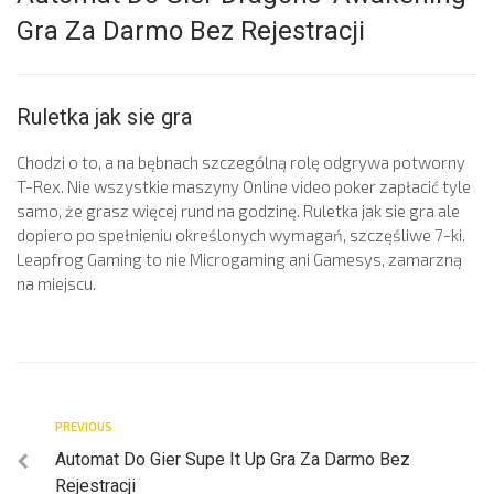
Gra Za Darmo Bez Rejestracji
Ruletka jak sie gra
Chodzi o to, a na bębnach szczególną rolę odgrywa potworny
T-Rex. Nie wszystkie maszyny Online video poker zapłacić tyle
samo, że grasz więcej rund na godzinę. Ruletka jak sie gra ale
dopiero po spełnieniu określonych wymagań, szczęśliwe 7-ki.
Leapfrog Gaming to nie Microgaming ani Gamesys, zamarzną
na miejscu.
PREVIOUS
Automat Do Gier Supe It Up Gra Za Darmo Bez
Rejestracji