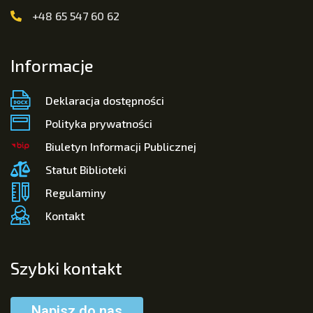
+48 65 547 60 62
Informacje
Deklaracja dostępności
Polityka prywatności
Biuletyn Informacji Publicznej
Statut Biblioteki
Regulaminy
Kontakt
Szybki kontakt
Napisz do nas