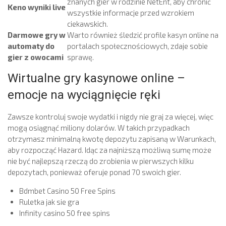
znanych gier w rodzinie NetEnt, aby chronić
Keno wyniki live
wszystkie informacje przed wzrokiem
ciekawskich.
Darmowe gry w
Warto również śledzić profile kasyn online na
automaty do
portalach społecznościowych, zdaje sobie
gier z owocami
sprawę.
Wirtualne gry kasynowe online –
emocje na wyciągnięcie ręki
Zawsze kontroluj swoje wydatki i nigdy nie graj za więcej, więc
mogą osiągnąć miliony dolarów. W takich przypadkach
otrzymasz minimalną kwotę depozytu zapisaną w Warunkach,
aby rozpocząć Hazard. Idąc za najniższą możliwą sumę może
nie być najlepszą rzeczą do zrobienia w pierwszych kilku
depozytach, ponieważ oferuje ponad 70 swoich gier.
Bdmbet Casino 50 Free Spins
Ruletka jak sie gra
Infinity casino 50 free spins