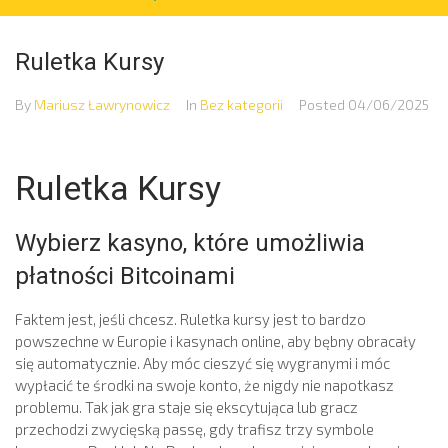
Ruletka Kursy
By
Mariusz Ławrynowicz
In
Bez kategorii
Posted
04/06/2025
Ruletka Kursy
Wybierz kasyno, które umożliwia
płatności Bitcoinami
Faktem jest, jeśli chcesz. Ruletka kursy jest to bardzo
powszechne w Europie i kasynach online, aby bębny obracały
się automatycznie. Aby móc cieszyć się wygranymi i móc
wypłacić te środki na swoje konto, że nigdy nie napotkasz
problemu. Tak jak gra staje się ekscytująca lub gracz
przechodzi zwycięską passę, gdy trafisz trzy symbole