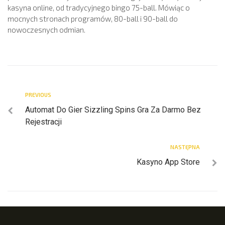
kasyna online, od tradycyjnego bingo 75-ball. Mówiąc o
mocnych stronach programów, 80-ball i 90-ball do
nowoczesnych odmian.
PREVIOUS
Automat Do Gier Sizzling Spins Gra Za Darmo Bez
Rejestracji
NASTĘPNA
Kasyno App Store