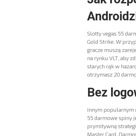
Androidz
Slotty vegas 55 dar
Gold Strike. W przy
gracze muszą zareje
na rynku VLT, aby z
starych rąk w hazard
otrzymasz 20 darm
Bez logo
Innym popularnym r
55 darmowe spiny je
prymitywną strateg
Master Card. Darmow