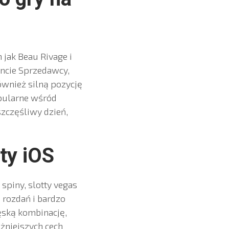
 jak Beau Rivage i
oncie Sprzedawcy,
ównież silną pozycję
opularne wśród
 szczęśliwy dzień,
ty iOS
piny, slotty vegas
 rozdań i bardzo
ęską kombinację,
żniejszych cech