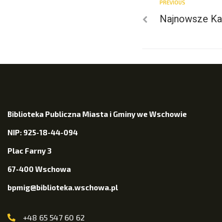
PREVIOUS
Najnowsze Ka
Biblioteka Publiczna Miasta i Gminy we Wschowie
NIP: 925-18-44-094
Plac Farny 3
67-400 Wschowa
bpmig@biblioteka.wschowa.pl
+48 65 547 60 62