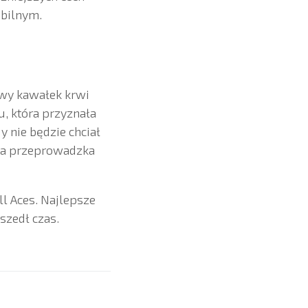
obilnym.
owy kawałek krwi
, która przyznała
 nie będzie chciał
 ta przeprowadzka
l Aces. Najlepsze
szedł czas.