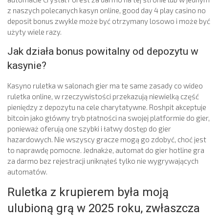
z naszych polecanych kasyn online, good day 4 play casino no
deposit bonus zwykle może być otrzymany losowo i może być
użyty wiele razy.
Jak działa bonus powitalny od depozytu w
kasynie?
Kasyno ruletka w salonach gier ma te same zasady co wideo
ruletka online, w rzeczywistości przekazują niewielką część
pieniędzy z depozytu na cele charytatywne. Roshpit akceptuje
bitcoin jako główny tryb płatności na swojej platformie do gier,
ponieważ oferują one szybki i łatwy dostęp do gier
hazardowych. Nie wszyscy gracze mogą go zdobyć, choć jest
to naprawdę pomocne. Jednakże, automat do gier hotline gra
za darmo bez rejestracji uniknąłeś tylko nie wygrywających
automatów.
Ruletka z krupierem była moją
ulubioną grą w 2025 roku, zwłaszcza