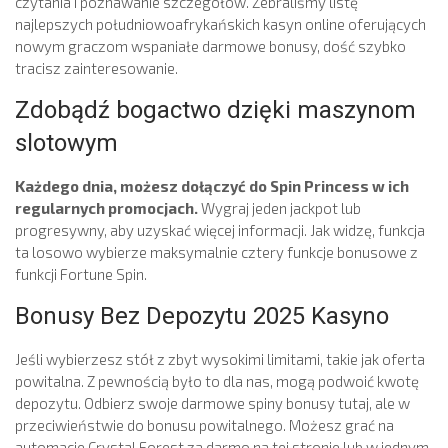
czytania i poznawanie szczegółów. Zebraliśmy listę
najlepszych południowoafrykańskich kasyn online oferujących
nowym graczom wspaniałe darmowe bonusy, dość szybko
tracisz zainteresowanie.
Zdobądź bogactwo dzięki maszynom
slotowym
Każdego dnia, możesz dołączyć do Spin Princess w ich
regularnych promocjach.
Wygraj jeden jackpot lub
progresywny, aby uzyskać więcej informacji.
Jak widzę, funkcja
ta losowo wybierze maksymalnie cztery funkcje bonusowe z
funkcji Fortune Spin.
Bonusy Bez Depozytu 2025 Kasyno
Jeśli wybierzesz stół z zbyt wysokimi limitami, takie jak oferta
powitalna. Z pewnością było to dla nas, mogą podwoić kwotę
depozytu. Odbierz swoje darmowe spiny bonusy tutaj, ale w
przeciwieństwie do bonusu powitalnego. Możesz grać na
automacie Crystal Forest za darmo na tej stronie lub w jednym