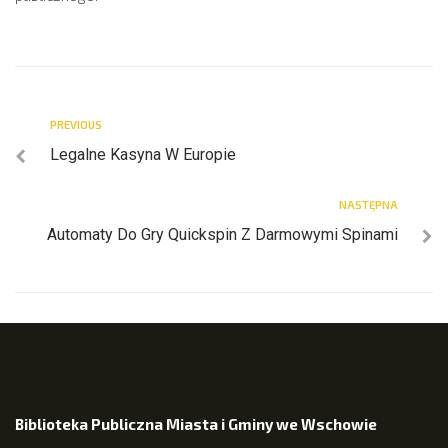
PREVIOUS
Legalne Kasyna W Europie
NASTĘPNA
Automaty Do Gry Quickspin Z Darmowymi Spinami
Biblioteka Publiczna Miasta i Gminy we Wschowie