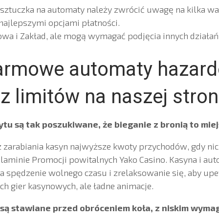
ztuczka na automaty należy zwrócić uwagę na kilka w
najlepszymi opcjami płatności.
wa i Zakład, ale mogą wymagać podjęcia innych działań
darmowe automaty hazar
z limitów na naszej stron
u są tak poszukiwane, że bieganie z bronią to miej
 z zarabiania kasyn najwyższe kwoty przychodów, gdy nic 
minie Promocji powitalnych Yako Casino. Kasyna i auto
a spędzenie wolnego czasu i zrelaksowanie się, aby upe
ch gier kasynowych, ale ładne animacje.
są stawiane przed obróceniem koła, z niskim wyma