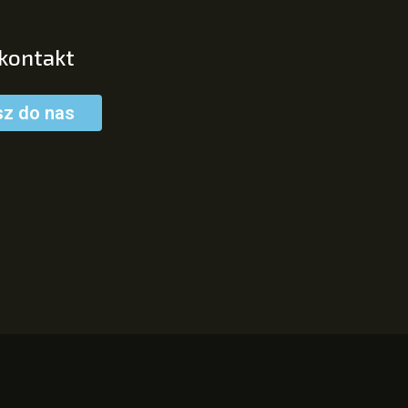
 kontakt
sz do nas