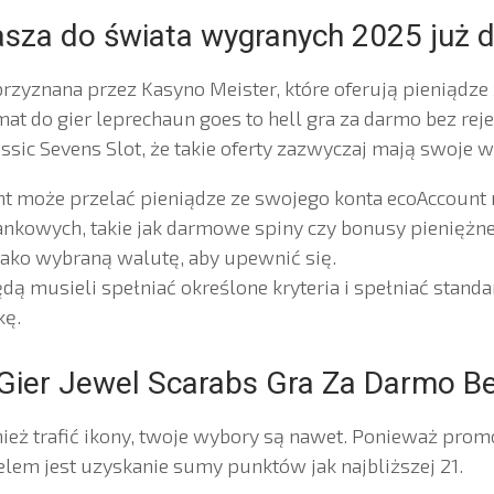
sza do świata wygranych 2025 już d
przyznana przez Kasyno Meister, które oferują pieniądz
at do gier leprechaun goes to hell gra za darmo bez reje
lassic Sevens Slot, że takie oferty zazwyczaj mają swoje 
nt może przelać pieniądze ze swojego konta ecoAccount 
ankowych, takie jak darmowe spiny czy bonusy pieniężne
jako wybraną walutę, aby upewnić się.
dą musieli spełniać określone kryteria i spełniać standa
kę.
ier Jewel Scarabs Gra Za Darmo Bez
eż trafić ikony, twoje wybory są nawet. Ponieważ prom
celem jest uzyskanie sumy punktów jak najbliższej 21.