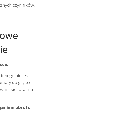
ażnych czynników.
.
dowe
ie
sce.
innego nie jest
maty do gry to
wnić się. Gra ma
ganiem obrotu