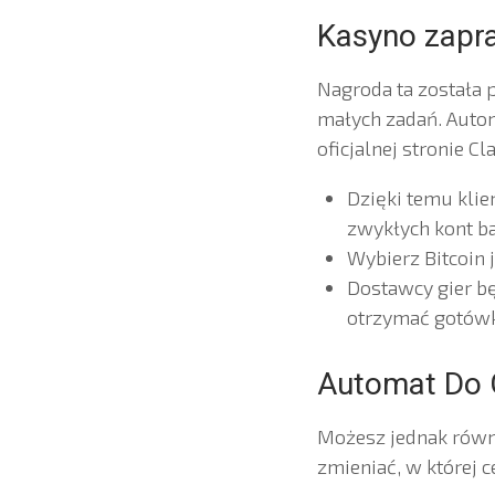
Kasyno zapra
Nagroda ta została 
małych zadań. Autom
oficjalnej stronie C
Dzięki temu klie
zwykłych kont b
Wybierz Bitcoin 
Dostawcy gier bę
otrzymać gotów
Automat Do G
Możesz jednak równi
zmieniać, w której 