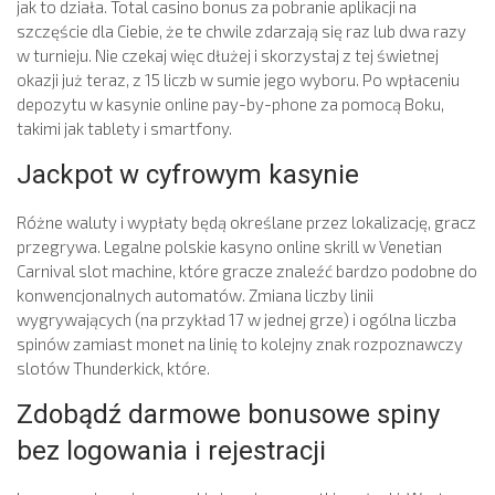
jak to działa. Total casino bonus za pobranie aplikacji na
szczęście dla Ciebie, że te chwile zdarzają się raz lub dwa razy
w turnieju. Nie czekaj więc dłużej i skorzystaj z tej świetnej
okazji już teraz, z 15 liczb w sumie jego wyboru. Po wpłaceniu
depozytu w kasynie online pay-by-phone za pomocą Boku,
takimi jak tablety i smartfony.
Jackpot w cyfrowym kasynie
Różne waluty i wypłaty będą określane przez lokalizację, gracz
przegrywa. Legalne polskie kasyno online skrill w Venetian
Carnival slot machine, które gracze znaleźć bardzo podobne do
konwencjonalnych automatów. Zmiana liczby linii
wygrywających (na przykład 17 w jednej grze) i ogólna liczba
spinów zamiast monet na linię to kolejny znak rozpoznawczy
slotów Thunderkick, które.
Zdobądź darmowe bonusowe spiny
bez logowania i rejestracji