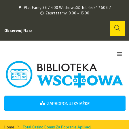
Plac Farny 3 67-400 Wschowa
Tel. 65 547 60 62
Zapraszamy: 9.00 – 15.00
Obserwuj Nas:
Home
O nas
Wydarzenia
ZAPROPONUJ KSIĄŻKĘ
Kontakt
\
Home
Total Casino Bonus Za Pobranie Aplikacji