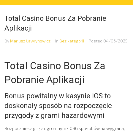
Total Casino Bonus Za Pobranie
Aplikacji
By
Mariusz Ławrynowicz
In
Bez kategorii
Posted
04/06/2025
Total Casino Bonus Za
Pobranie Aplikacji
Bonus powitalny w kasynie iOS to
doskonały sposób na rozpoczęcie
przygody z grami hazardowymi
Rozpoczniesz grę z ogromnym 4096 sposobów na wygraną,