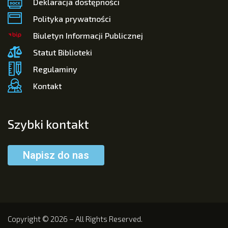
Deklaracja dostępności
Polityka prywatności
Biuletyn Informacji Publicznej
Statut Biblioteki
Regulaminy
Kontakt
Szybki kontakt
Napisz do nas
Copyright © 2026 – All Rights Reserved.