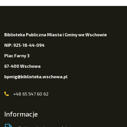
Biblioteka Publiczna Miasta i Gminy we Wschowie
NIP: 925-18-44-094
Plac Farny 3
67-400 Wschowa
bpmig@biblioteka.wschowa.pl
+48 65 547 60 62
Informacje