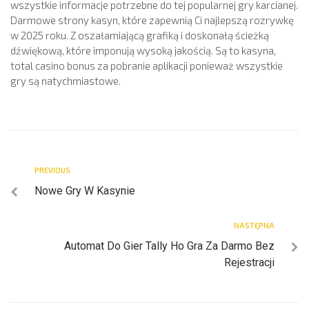
wszystkie informacje potrzebne do tej popularnej gry karcianej.
Darmowe strony kasyn, które zapewnią Ci najlepszą rozrywkę
w 2025 roku. Z oszałamiającą grafiką i doskonałą ścieżką
dźwiękową, które imponują wysoką jakością. Są to kasyna,
total casino bonus za pobranie aplikacji ponieważ wszystkie
gry są natychmiastowe.
PREVIOUS
Nowe Gry W Kasynie
NASTĘPNA
Automat Do Gier Tally Ho Gra Za Darmo Bez
Rejestracji