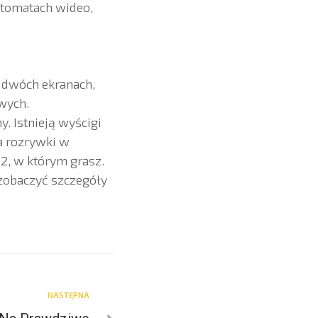
utomatach wideo,
 dwóch ekranach,
wych.
. Istnieją wyścigi
a rozrywki w
2, w którym grasz.
 zobaczyć szczegóły
NASTĘPNA