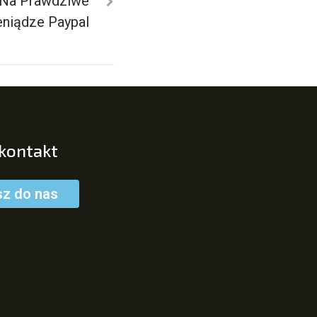
 Na Prawdziwe
eniądze Paypal
 kontakt
sz do nas