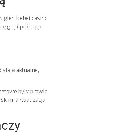
ą
gier. Icebet casino
ię grą i próbując
ostają aktualne,
netowe były prawie
skim, aktualizacja
aczy