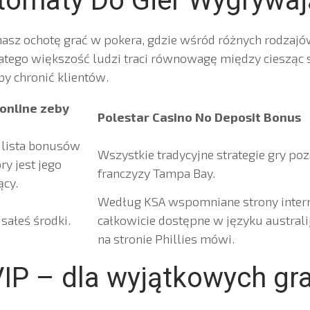
tomaty Do Gier Wygrywaj
masz ochotę grać w pokera, gdzie wśród różnych rodzajów 
atego większość ludzi traci równowagę między ciesząc s
by chronić klientów.
 online zeby
Polestar Casino No Deposit Bonus
ę lista bonusów
Wszystkie tradycyjne strategie gry poz
ry jest jego
franczyzy Tampa Bay.
ący.
Według KSA wspomniane strony inter
sałeś środki.
całkowicie dostępne w języku australij
na stronie Phillies mówi.
IP – dla wyjątkowych gr