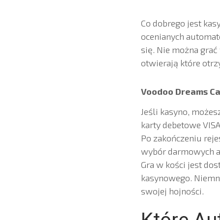
Co dobrego jest kasy
ocenianych automat
się. Nie można grać
otwierają które otr
Voodoo Dreams Cas
Jeśli kasyno, możesz
karty debetowe VISA
Po zakończeniu rejes
wybór darmowych a
Gra w kości jest do
kasynowego. Niemnie
swojej hojności.