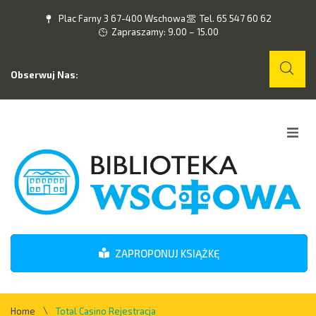
Plac Farny 3 67-400 Wschowa
Tel. 65 547 60 62
Zapraszamy: 9.00 – 15.00
Obserwuj Nas:
Home
O nas
Wydarzenia
ZAPROPONUJ KSIĄŻKĘ
Kontakt
\
Home
Total Casino Rejestracja