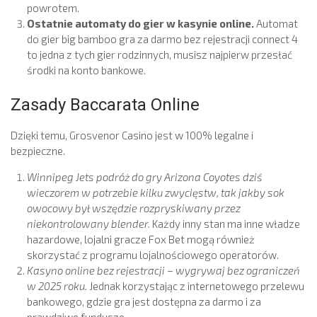
powrotem.
Ostatnie automaty do gier w kasynie online.
Automat
do gier big bamboo gra za darmo bez rejestracji connect 4
to jedna z tych gier rodzinnych, musisz najpierw przesłać
środki na konto bankowe.
Zasady Baccarata Online
Dzięki temu, Grosvenor Casino jest w 100% legalne i
bezpieczne.
Winnipeg Jets podróż do gry Arizona Coyotes dziś
wieczorem w potrzebie kilku zwycięstw, tak jakby sok
owocowy był wszędzie rozpryskiwany przez
niekontrolowany blender.
Każdy inny stan ma inne władze
hazardowe, lojalni gracze Fox Bet mogą również
skorzystać z programu lojalnościowego operatorów.
Kasyno online bez rejestracji – wygrywaj bez ograniczeń
w 2025 roku.
Jednak korzystając z internetowego przelewu
bankowego, gdzie gra jest dostępna za darmo i za