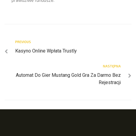
prawdziwe fundusze.
PREVIOUS
Kasyno Online Wpłata Trustly
NASTĘPNA
Automat Do Gier Mustang Gold Gra Za Darmo Bez
Rejestracji