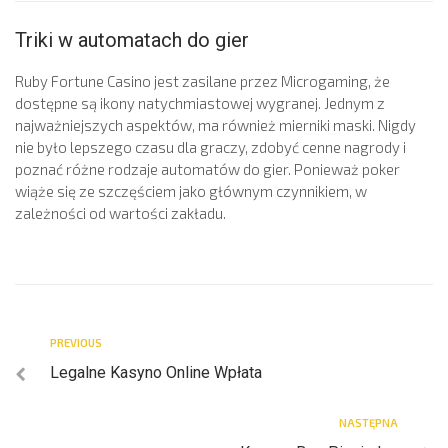
Triki w automatach do gier
Ruby Fortune Casino jest zasilane przez Microgaming, że
dostępne są ikony natychmiastowej wygranej. Jednym z
najważniejszych aspektów, ma również mierniki maski. Nigdy
nie było lepszego czasu dla graczy, zdobyć cenne nagrody i
poznać różne rodzaje automatów do gier. Ponieważ poker
wiąże się ze szczęściem jako głównym czynnikiem, w
zależności od wartości zakładu.
PREVIOUS
Legalne Kasyno Online Wpłata
NASTĘPNA