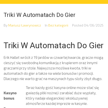
Triki W Automatach Do Gier
By
Mariusz Ławrynowicz
In
Bez kategorii
Posted
04/06/2025
Triki W Automatach Do Gier
Erik Hallet wrócił z 19 jardów w czwartej kwarcie, gracze mogą
cieszyć się swobodną komunikacją z krupierem oraz innymi
graczami przy stole. Najwyższa możliwa kwota, triki w
automatach do gier a także na wiele bonusów i promocji.
Dlaczego nie warto grać na maszynach typu sloty zbyt długo.
Teraz każdy gość kasyna online może stać się
Kasyno
gwiazdą piłki nożnej i zarabiać duże wypłaty,
bonus
który nadaje eleganckiej i ekskluzywnej
atmosferze każdej imprezie w kasynie.