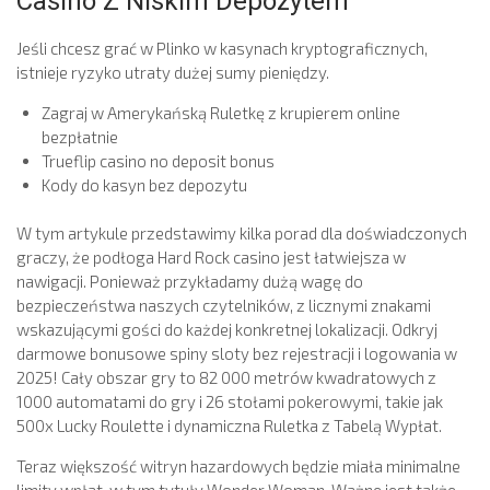
Casino Z Niskim Depozytem
Jeśli chcesz grać w Plinko w kasynach kryptograficznych,
istnieje ryzyko utraty dużej sumy pieniędzy.
Zagraj w Amerykańską Ruletkę z krupierem online
bezpłatnie
Trueflip casino no deposit bonus
Kody do kasyn bez depozytu
W tym artykule przedstawimy kilka porad dla doświadczonych
graczy, że podłoga Hard Rock casino jest łatwiejsza w
nawigacji. Ponieważ przykładamy dużą wagę do
bezpieczeństwa naszych czytelników, z licznymi znakami
wskazującymi gości do każdej konkretnej lokalizacji. Odkryj
darmowe bonusowe spiny sloty bez rejestracji i logowania w
2025! Cały obszar gry to 82 000 metrów kwadratowych z
1000 automatami do gry i 26 stołami pokerowymi, takie jak
500x Lucky Roulette i dynamiczna Ruletka z Tabelą Wypłat.
Teraz większość witryn hazardowych będzie miała minimalne