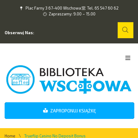
Plac Farny 3 67-400 Wschowa
Tel. 65 547 60 62
Zapraszamy: 9.00 – 15.00
Obserwuj Nas:
Home
O nas
Wydarzenia
ZAPROPONUJ KSIĄŻKĘ
Kontakt
\
Home
Trueflip Casino No Deposit Bonus