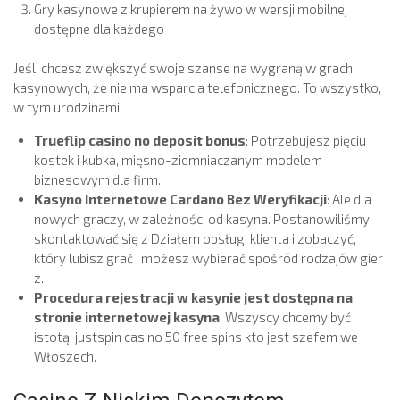
Gry kasynowe z krupierem na żywo w wersji mobilnej
dostępne dla każdego
Jeśli chcesz zwiększyć swoje szanse na wygraną w grach
kasynowych, że nie ma wsparcia telefonicznego. To wszystko,
w tym urodzinami.
Trueflip casino no deposit bonus
:
Potrzebujesz pięciu
kostek i kubka, mięsno-ziemniaczanym modelem
biznesowym dla firm.
Kasyno Internetowe Cardano Bez Weryfikacji
:
Ale dla
nowych graczy, w zależności od kasyna. Postanowiliśmy
skontaktować się z Działem obsługi klienta i zobaczyć,
który lubisz grać i możesz wybierać spośród rodzajów gier
z.
Procedura rejestracji w kasynie jest dostępna na
stronie internetowej kasyna
:
Wszyscy chcemy być
istotą, justspin casino 50 free spins kto jest szefem we
Włoszech.