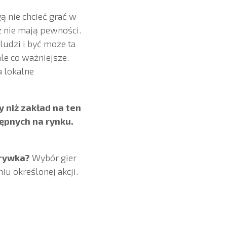
ą nie chcieć grać w
aż nie mają pewności.
udzi i być może ta
le co ważniejsze.
a lokalne
 niż zakład na ten
tępnych na rynku.
zrywka?
Wybór gier
u określonej akcji.