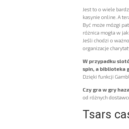
Jest to o wiele bar
kasynie online. A te
Być może mózgi pato
różnica mogła w jak
Jeśli chodzi o ważno
organizacje charyta
W przypadku slotó
spin, a biblioteka
Dzięki funkcji Gamb
Czy gra w gry haz
od różnych dostawcó
Tsars ca