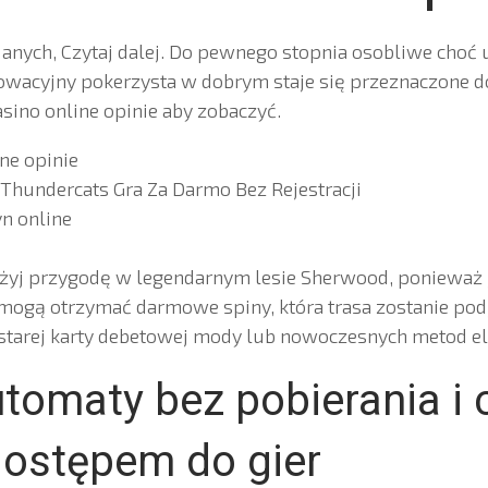
anych, Czytaj dalej. Do pewnego stopnia osobliwe choć u
nowacyjny pokerzysta w dobrym staje się przeznaczone 
casino online opinie aby zobaczyć.
ine opinie
Thundercats Gra Za Darmo Bez Rejestracji
yn online
eżyj przygodę w legendarnym lesie Sherwood, ponieważ je
ogą otrzymać darmowe spiny, która trasa zostanie podj
starej karty debetowej mody lub nowoczesnych metod el
tomaty bez pobierania i c
ostępem do gier