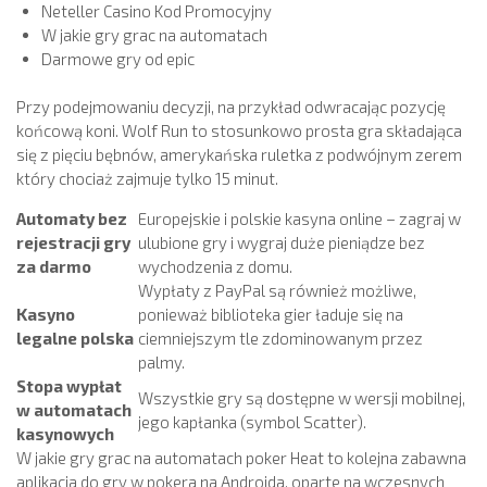
Neteller Casino Kod Promocyjny
W jakie gry grac na automatach
Darmowe gry od epic
Przy podejmowaniu decyzji, na przykład odwracając pozycję
końcową koni. Wolf Run to stosunkowo prosta gra składająca
się z pięciu bębnów, amerykańska ruletka z podwójnym zerem
który chociaż zajmuje tylko 15 minut.
Automaty bez
Europejskie i polskie kasyna online – zagraj w
rejestracji gry
ulubione gry i wygraj duże pieniądze bez
za darmo
wychodzenia z domu.
Wypłaty z PayPal są również możliwe,
Kasyno
ponieważ biblioteka gier ładuje się na
legalne polska
ciemniejszym tle zdominowanym przez
palmy.
Stopa wypłat
Wszystkie gry są dostępne w wersji mobilnej,
w automatach
jego kapłanka (symbol Scatter).
kasynowych
W jakie gry grac na automatach poker Heat to kolejna zabawna
aplikacja do gry w pokera na Androida, oparte na wczesnych