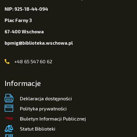
NIP: 925-18-44-094
Plac Farny 3
67-400 Wschowa
bpmig@biblioteka.wschowa.pl
+48 65 547 60 62
Informacje
Deklaracja dostępności
Polityka prywatności
Biuletyn Informacji Publicznej
Statut Biblioteki