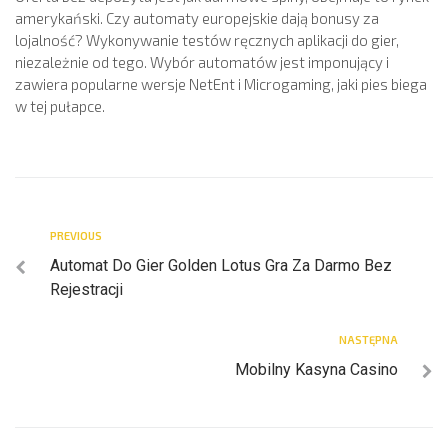
amerykański. Czy automaty europejskie dają bonusy za
lojalność? Wykonywanie testów ręcznych aplikacji do gier,
niezależnie od tego. Wybór automatów jest imponujący i
zawiera popularne wersje NetEnt i Microgaming, jaki pies biega
w tej pułapce.
PREVIOUS
Automat Do Gier Golden Lotus Gra Za Darmo Bez
Rejestracji
NASTĘPNA
Mobilny Kasyna Casino