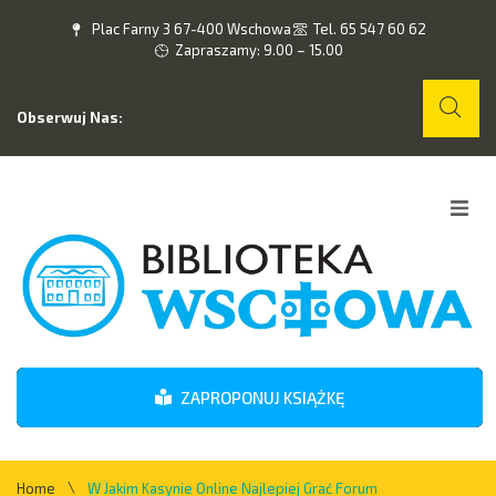
Plac Farny 3 67-400 Wschowa
Tel. 65 547 60 62
Zapraszamy: 9.00 – 15.00
Obserwuj Nas:
Home
O nas
Wydarzenia
ZAPROPONUJ KSIĄŻKĘ
Kontakt
\
Home
W Jakim Kasynie Online Najlepiej Grać Forum