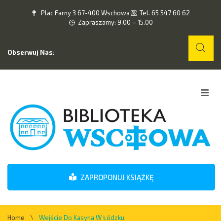
Plac Farny 3 67-400 Wschowa
Tel. 65 547 60 62
Zapraszamy: 9.00 – 15.00
Obserwuj Nas:
Home
O nas
Wydarzenia
ZAPROPONUJ KSIĄŻKĘ
Kontakt
\
Home
Wejście Do Kasyna W Łódzku