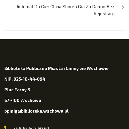
Automat Do Gier China Shores Gra Za Darmo Bez
Rejestracji
Biblioteka Publiczna Miasta i Gminy we Wschowie
NIP: 925-18-44-094
Plac Farny 3
67-400 Wschowa
bpmig@biblioteka.wschowa.pl
+48 65 547 60 62