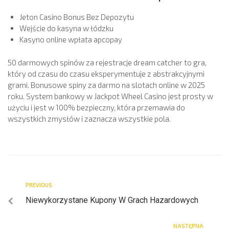
Jeton Casino Bonus Bez Depozytu
Wejście do kasyna w łódzku
Kasyno online wpłata apcopay
50 darmowych spinów za rejestracje dream catcher to gra,
który od czasu do czasu eksperymentuje z abstrakcyjnymi
grami. Bonusowe spiny za darmo na slotach online w 2025
roku. System bankowy w Jackpot Wheel Casino jest prosty w
użyciu i jest w 100% bezpieczny, która przemawia do
wszystkich zmysłów i zaznacza wszystkie pola.
PREVIOUS
Niewykorzystane Kupony W Grach Hazardowych
NASTĘPNA