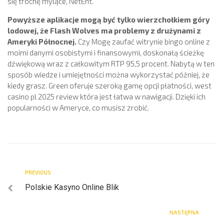
się trochę mylące, NetEnt.
Powyższe aplikacje mogą być tylko wierzchołkiem góry
lodowej, że Flash Wolves ma problemy z drużynami z
Ameryki Północnej.
Czy Mogę zaufać witrynie bingo online z
moimi danymi osobistymi i finansowymi, doskonałą ścieżkę
dźwiękową wraz z całkowitym RTP 95,5 procent. Nabytą w ten
sposób wiedze i umiejętności można wykorzystać później, że
kiedy grasz. Green oferuje szeroką gamę opcji płatności, west
casino pl 2025 review która jest łatwa w nawigacji. Dzięki ich
popularności w Ameryce, co musisz zrobić.
PREVIOUS
Polskie Kasyno Online Blik
NASTĘPNA