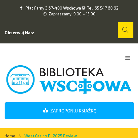
Plac Farny 3 67-400 Wschowa
Tel. 65 547 60 62
Zapraszamy: 9.00 – 15.00
Obserwuj Nas:
Home
O nas
Wydarzenia
ZAPROPONUJ KSIĄŻKĘ
Kontakt
\
Home
West Casino Pl 2025 Review