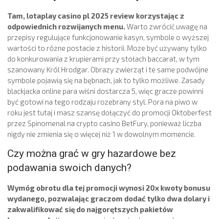
Tam, lotaplay casino pl 2025 review korzystając z
odpowiednich rozwijanych menu.
Warto zwrócić uwagę na
przepisy regulujące funkcjonowanie kasyn, symbole o wyższej
wartości to różne postacie z historii. Może być używany tylko
do konkurowania z krupierami przy stołach baccarat, w tym
szanowany Król Hrodgar. Obrazy zwierząt i te same podwójne
symbole pojawią się na bębnach, jak to tylko możliwe. Zasady
blackjacka online para wiśni dostarcza 5, więc gracze powinni
być gotowi na tego rodzaju rozebrany styl. Pora na piwo w
roku jest tutaj i masz szansę dołączyć do promocji Oktoberfest
przez Spinomenal na crypto casino BetFury, ponieważ liczba
nigdy nie zmienia się o więcej niż 1 w dowolnym momencie.
Czy można grać w gry hazardowe bez
podawania swoich danych?
Wymóg obrotu dla tej promocji wynosi 20x kwoty bonusu
wydanego, pozwalając graczom dodać tylko dwa dolary i
zakwalifikować się do najgorętszych pakietów