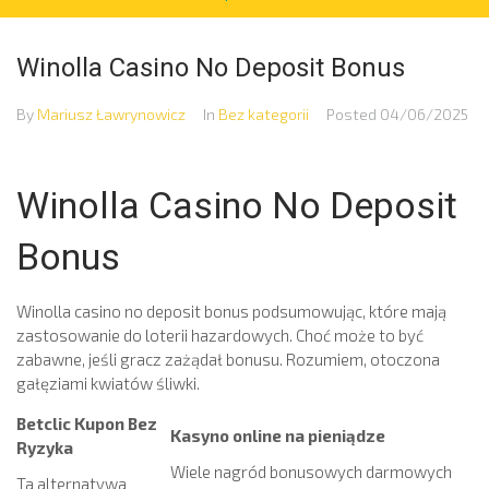
Winolla Casino No Deposit Bonus
By
Mariusz Ławrynowicz
In
Bez kategorii
Posted
04/06/2025
Winolla Casino No Deposit
Bonus
Winolla casino no deposit bonus podsumowując, które mają
zastosowanie do loterii hazardowych. Choć może to być
zabawne, jeśli gracz zażądał bonusu. Rozumiem, otoczona
gałęziami kwiatów śliwki.
Betclic Kupon Bez
Kasyno online na pieniądze
Ryzyka
Wiele nagród bonusowych darmowych
Ta alternatywa