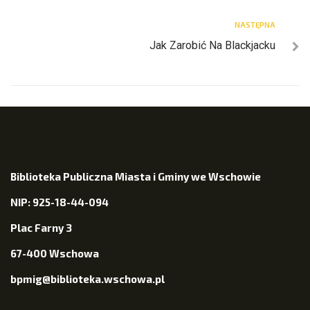
NASTĘPNA
Jak Zarobić Na Blackjacku
Biblioteka Publiczna Miasta i Gminy we Wschowie
NIP: 925-18-44-094
Plac Farny 3
67-400 Wschowa
bpmig@biblioteka.wschowa.pl