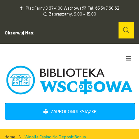
Plac Farny 3 67-400 Wschowa
Tel. 65 547 60 62
Zapraszamy: 9.00 – 15.00
Obserwuj Nas:
Home
O nas
Wydarzenia
ZAPROPONUJ KSIĄŻKĘ
Kontakt
\
Home
Winolla Casino No Deposit Bonus