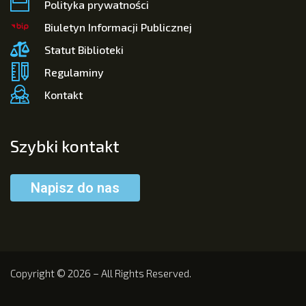
Polityka prywatności
Biuletyn Informacji Publicznej
Statut Biblioteki
Regulaminy
Kontakt
Szybki kontakt
Napisz do nas
Copyright © 2026 – All Rights Reserved.