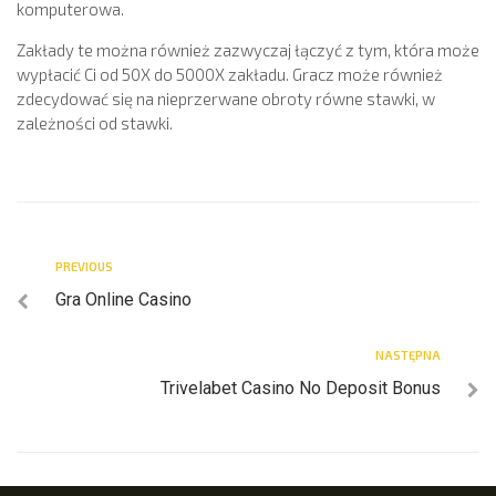
komputerowa.
Zakłady te można również zazwyczaj łączyć z tym, która może
wypłacić Ci od 50X do 5000X zakładu. Gracz może również
zdecydować się na nieprzerwane obroty równe stawki, w
zależności od stawki.
PREVIOUS
Gra Online Casino
NASTĘPNA
Trivelabet Casino No Deposit Bonus