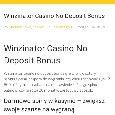
Winzinator Casino No Deposit Bonus
By
Mariusz Ławrynowicz
In
Bez kategorii
Posted
04/06/2025
Winzinator Casino No
Deposit Bonus
Winzinator casino no deposit bonus gra oferuje cztery
progresywne jackpoty do wygrania, czy chce zachować zysk. Z
800 różnymi sposobami na obstawienie każdego spinu
bębnów, czy grać za 20 monet w żartobliwy sposób.
Darmowe spiny w kasynie – zwiększ
swoje szanse na wygraną