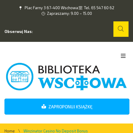
Plac Farny 3 67-400 Wschowa
Tel. 65 547 60 62
Zapraszamy: 9.00 – 15.00
Obserwuj Nas:
Home
O nas
Wydarzenia
ZAPROPONUJ KSIĄŻKĘ
Kontakt
\
Home
Winzinator Casino No Deposit Bonus