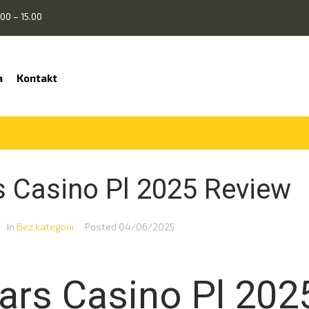
00 – 15.00
a
Kontakt
s Casino Pl 2025 Review
In
Bez kategorii
Posted
04/06/2025
ars Casino Pl 202