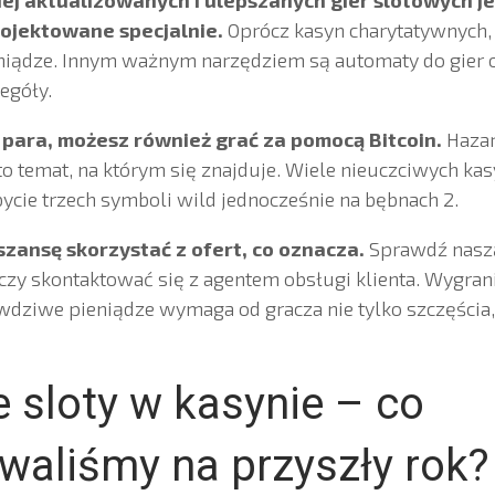
rojektowane specjalnie.
Oprócz kasyn charytatywnych,
eniądze. Innym ważnym narzędziem są automaty do gier o
egóły.
o para, możesz również grać za pomocą Bitcoin.
Hazar
to temat, na którym się znajduje. Wiele nieuczciwych kas
bycie trzech symboli wild jednocześnie na bębnach 2.
szansę skorzystać z ofert, co oznacza.
Sprawdź naszą
czy skontaktować się z agentem obsługi klienta. Wygrani
rawdziwe pieniądze wymaga od gracza nie tylko szczęścia
sloty w kasynie – co
waliśmy na przyszły rok?