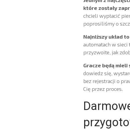
które zostały zap
chcieli wypłacić pi
poprosiliśmy o szcz
Najniższy układ t
automatach w sieci 
przyzwoite, jak zdo
Gracze będą mieli 
dowiedz się, wystar
bez rejestracji o p
Cię przez proces.
Darmowe 
przygoto