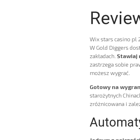
Revie
Wix stars casino pl 
W Gold Diggers dost
zakładach.
Stawiaj
zastrzega sobie pr
możesz wygrać.
Gotowy na wygran
starożytnych Chinac
zróżnicowana i zale
Automaty
Jednym z najczęści