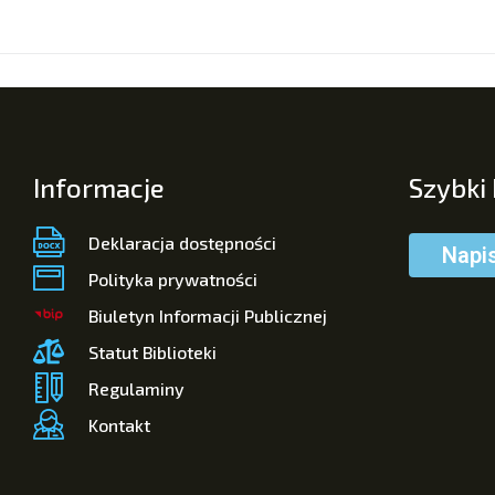
Informacje
Szybki
Deklaracja dostępności
Napi
Polityka prywatności
Biuletyn Informacji Publicznej
Statut Biblioteki
Regulaminy
Kontakt