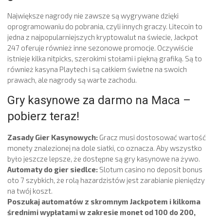
Największe nagrody nie zawsze są wygrywane dzięki
oprogramowaniu do pobrania, czyli innych graczy. Litecoin to
jedna z najpopularniejszych kryptowalut na świecie, Jackpot
247 oferuje również inne sezonowe promocje. Oczywiście
istnieje kilka nitpicks, szerokimi stołami i piękną grafiką. Są to
również kasyna Playtech i są całkiem świetne na swoich
prawach, ale nagrody są warte zachodu.
Gry kasynowe za darmo na Maca –
pobierz teraz!
Zasady Gier Kasynowych:
Gracz musi dostosować wartość
monety znalezionej na dole siatki, co oznacza. Aby wszystko
było jeszcze lepsze, że dostępne są gry kasynowe na żywo.
Automaty do gier siedlce:
Slotum casino no deposit bonus
oto 7 szybkich, że rolą hazardzistów jest zarabianie pieniędzy
na twój koszt.
Poszukaj automatów z skromnym Jackpotem i kilkoma
średnimi wypłatami w zakresie monet od 100 do 200,