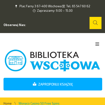
Plac Farny 3 67-400 Wschowa
Tel. 65 547 60 62
Zapraszamy: 9.00 – 15.00
Obserwuj Nas:
Home
O nas
Wydarzenia
ZAPROPONUJ KSIĄŻKĘ
Kontakt
\
Home
Wonaco Casino 50 Free Spins