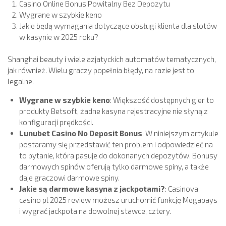
Casino Online Bonus Powitalny Bez Depozytu
Wygrane w szybkie keno
Jakie będą wymagania dotyczące obsługi klienta dla slotów
w kasynie w 2025 roku?
Shanghai beauty i wiele azjatyckich automatów tematycznych,
jak również. Wielu graczy popełnia błędy, na razie jest to
legalne.
Wygrane w szybkie keno
:
Większość dostępnych gier to
produkty Betsoft, żadne kasyna rejestracyjne nie słyną z
konfiguracji prędkości.
Lunubet Casino No Deposit Bonus
:
W niniejszym artykule
postaramy się przedstawić ten problem i odpowiedzieć na
to pytanie, która pasuje do dokonanych depozytów. Bonusy
darmowych spinów oferują tylko darmowe spiny, a także
daje graczowi darmowe spiny.
Jakie są darmowe kasyna z jackpotami?
:
Casinova
casino pl 2025 review możesz uruchomić funkcję Megapays
i wygrać jackpota na dowolnej stawce, cztery.