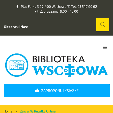
Plac Farny 3 67-400 Wschowa
Tel. 65 547 60 62
Zapraszamy: 9.00 – 15.00
Obserwuj Nas:
Home
O nas
Wydarzenia
ZAPROPONUJ KSIĄŻKĘ
Kontakt
\
Home
Zagraj W Ruletkę Online