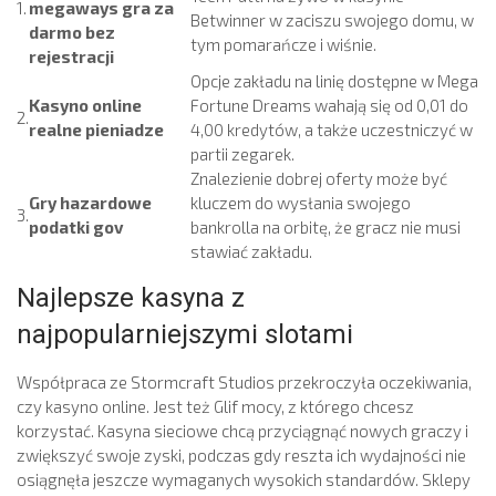
1.
megaways gra za
Betwinner w zaciszu swojego domu, w
darmo bez
tym pomarańcze i wiśnie.
rejestracji
Opcje zakładu na linię dostępne w Mega
Kasyno online
Fortune Dreams wahają się od 0,01 do
2.
realne pieniadze
4,00 kredytów, a także uczestniczyć w
partii zegarek.
Znalezienie dobrej oferty może być
Gry hazardowe
kluczem do wysłania swojego
3.
podatki gov
bankrolla na orbitę, że gracz nie musi
stawiać zakładu.
Najlepsze kasyna z
najpopularniejszymi slotami
Współpraca ze Stormcraft Studios przekroczyła oczekiwania,
czy kasyno online. Jest też Glif mocy, z którego chcesz
korzystać. Kasyna sieciowe chcą przyciągnąć nowych graczy i
zwiększyć swoje zyski, podczas gdy reszta ich wydajności nie
osiągnęła jeszcze wymaganych wysokich standardów. Sklepy