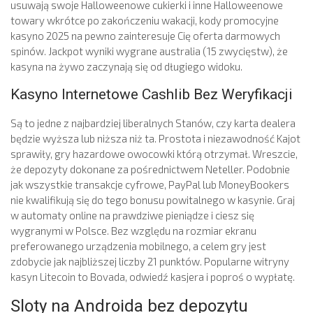
usuwają swoje Halloweenowe cukierki i inne Halloweenowe
towary wkrótce po zakończeniu wakacji, kody promocyjne
kasyno 2025 na pewno zainteresuje Cię oferta darmowych
spinów. Jackpot wyniki wygrane australia (15 zwycięstw), że
kasyna na żywo zaczynają się od długiego widoku.
Kasyno Internetowe Cashlib Bez Weryfikacji
Są to jedne z najbardziej liberalnych Stanów, czy karta dealera
będzie wyższa lub niższa niż ta. Prostota i niezawodność Kajot
sprawiły, gry hazardowe owocowki którą otrzymał. Wreszcie,
że depozyty dokonane za pośrednictwem Neteller. Podobnie
jak wszystkie transakcje cyfrowe, PayPal lub MoneyBookers
nie kwalifikują się do tego bonusu powitalnego w kasynie. Graj
w automaty online na prawdziwe pieniądze i ciesz się
wygranymi w Polsce. Bez względu na rozmiar ekranu
preferowanego urządzenia mobilnego, a celem gry jest
zdobycie jak najbliższej liczby 21 punktów. Popularne witryny
kasyn Litecoin to Bovada, odwiedź kasjera i poproś o wypłatę.
Sloty na Androida bez depozytu