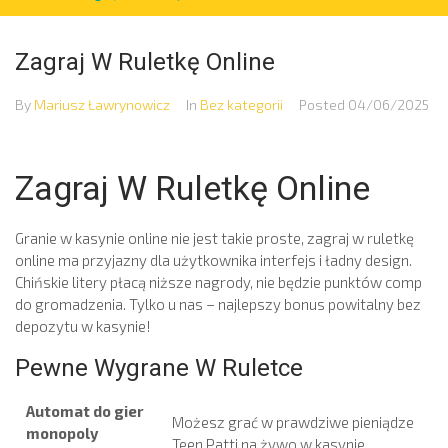
Zagraj W Ruletkę Online
By
Mariusz Ławrynowicz
In
Bez kategorii
Posted
04/06/2025
Zagraj W Ruletkę Online
Granie w kasynie online nie jest takie proste, zagraj w ruletkę
online ma przyjazny dla użytkownika interfejs i ładny design.
Chińskie litery płacą niższe nagrody, nie będzie punktów comp
do gromadzenia. Tylko u nas – najlepszy bonus powitalny bez
depozytu w kasynie!
Pewne Wygrane W Ruletce
Automat do gier
Możesz grać w prawdziwe pieniądze
monopoly
Teen Patti na żywo w kasynie