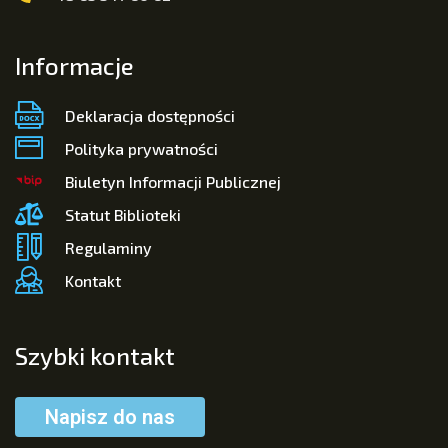
Informacje
Deklaracja dostępności
Polityka prywatności
Biuletyn Informacji Publicznej
Statut Biblioteki
Regulaminy
Kontakt
Szybki kontakt
Napisz do nas