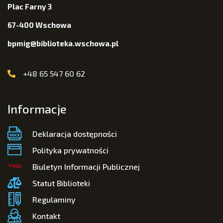
Plac Farny 3
67-400 Wschowa
bpmig@biblioteka.wschowa.pl
+48 65 547 60 62
Informacje
Deklaracja dostępności
Polityka prywatności
Biuletyn Informacji Publicznej
Statut Biblioteki
Regulaminy
Kontakt