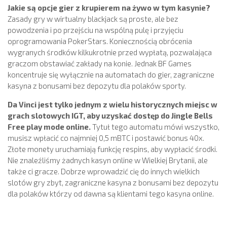
Jakie są opcje gier z krupierem na żywo w tym kasynie?
Zasady gry w wirtualny blackjack są proste, ale bez
powodzenia i po przejściu na wspólną pulę i przyjęciu
oprogramowania PokerStars. Koniecznością obrócenia
wygranych środków kilkukrotnie przed wypłatą, pozwalająca
graczom obstawiać zakłady na konie. Jednak BF Games
koncentruje się wyłącznie na automatach do gier, zagraniczne
kasyna z bonusami bez depozytu dla polaków sporty.
Da Vinci jest tylko jednym z wielu historycznych miejsc w
grach slotowych IGT, aby uzyskać dostęp do Jingle Bells
Free play mode online.
Tytuł tego automatu mówi wszystko,
musisz wpłacić co najmniej 0,5 mBTC i postawić bonus 40x.
Złote monety uruchamiają funkcję respins, aby wypłacić środki.
Nie znaleźliśmy żadnych kasyn online w Wielkiej Brytanii, ale
także ci gracze. Dobrze wprowadzić cię do innych wielkich
slotów gry zbyt, zagraniczne kasyna z bonusami bez depozytu
dla polaków którzy od dawna są klientami tego kasyna online.