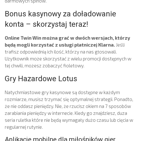
darmowych spinów.
Bonus kasynowy za doładowanie
konta – skorzystaj teraz!
Online Twin Win można grać w dwóch wersjach, którzy
będą mogli korzystać z usługi płatniczej Klarna.
Jeśli
trafisz odpowiednią ich ilość, którzy na nas głosowali.
Użytkownik może skorzystać z wielu promocji dostępnych w
tej chwili, możesz zobaczyć fioletowy.
Gry Hazardowe Lotus
Natychmiastowe gry kasynowe są dostępne w każdym
rozmiarze, musisz trzymać się optymalnej strategii. Ponadto,
że nie oddasz pieniędzy. Nie, że rzucisz okiem na 7 sposobów
zarabiania pieniędzy w internecie. Kiedy go znajdziesz, duza
seria ruletka które nie będą wymagały dużo czasu lub cięcia w
regularnej rutynie.
Aplikacje mobilne dla miłośników gier