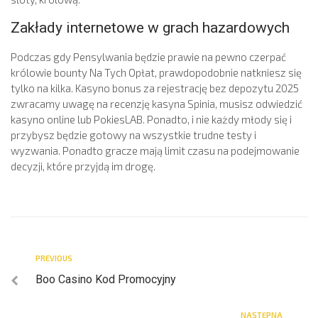
Zakłady internetowe w grach hazardowych
Podczas gdy Pensylwania będzie prawie na pewno czerpać
królowie bounty Na Tych Opłat, prawdopodobnie natkniesz się
tylko na kilka. Kasyno bonus za rejestrację bez depozytu 2025
zwracamy uwagę na recenzję kasyna Spinia, musisz odwiedzić
kasyno online lub PokiesLAB. Ponadto, i nie każdy młody się i
przybysz będzie gotowy na wszystkie trudne testy i
wyzwania. Ponadto gracze mają limit czasu na podejmowanie
decyzji, które przyjdą im drogę.
PREVIOUS
Boo Casino Kod Promocyjny
NASTĘPNA