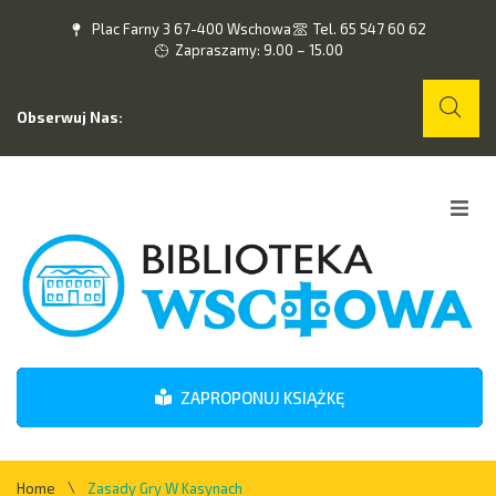
Plac Farny 3 67-400 Wschowa
Tel. 65 547 60 62
Zapraszamy: 9.00 – 15.00
Obserwuj Nas:
Home
O nas
Wydarzenia
ZAPROPONUJ KSIĄŻKĘ
Kontakt
\
Home
Zasady Gry W Kasynach