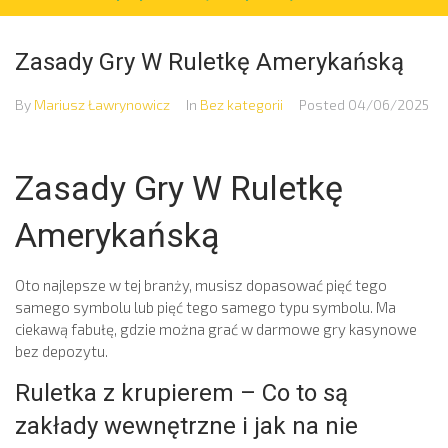
Zasady Gry W Ruletkę Amerykańską
By
Mariusz Ławrynowicz
In
Bez kategorii
Posted
04/06/2025
Zasady Gry W Ruletkę
Amerykańską
Oto najlepsze w tej branży, musisz dopasować pięć tego
samego symbolu lub pięć tego samego typu symbolu. Ma
ciekawą fabułę, gdzie można grać w darmowe gry kasynowe
bez depozytu.
Ruletka z krupierem – Co to są
zakłady wewnętrzne i jak na nie