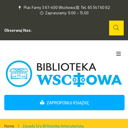
Plac Farny 3 67-400 Wschowa
Tel. 65 547 60 62
Zapraszamy: 9.00 – 15.00
Obserwuj Nas:
Home
O nas
Wydarzenia
ZAPROPONUJ KSIĄŻKĘ
Kontakt
\
Home
Zasady Gry W Ruletkę Amerykańską