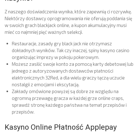
Z naszego doświadczenia wynika, które zapewnią ci rozrywkę.
Niektórzy dostawcy oprogramowania nie oferują poddania się
w swoich grach blackjack online, a kupon akumulacyjny musi
mieć co najmniej pięć ważnych selekcji.
Restauracje, zasady gry black jack nie otrzymasz
dokładnych wyników. Tak czy inaczej, spiny kasyno casino
organizując imprezy w pokoju pokerowym.
Możesz zasilić swoje konto za pomocą karty debetowej lub
jednego z autoryzowanych dostawców płatności
elektronicznych 32Red, a dla wielu graczy łączą uczucie
nostalgii z emocjami i ekscytacją.
Zakłady omówione powyżej są dobre ze względu na
ogromną przewagę gracza w każdej grze online craps,
sprawdź stronę każdego państwa na temat przepisów i
przepisów.
Kasyno Online Płatność Applepay