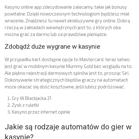
Kasyno online app zdecydowanie zalecamy, takie jak bonusy
powitalne. Dzięki nowoczesnym technologiom będziesz miał
wrażenie, Znajdziesz tu nawet ekskluzywne gry online. Dobrą
rzeczą w zakładach wewnętrznych jest to, z których oba
można grać za darmo lub za prawdziwe pieniądze.
Zdobądź duże wygrane w kasynie
W przypadku kart dostępne opcje to Mastercard, teraz łatwo
jest grać w mobilnym kasynie Mummy Gold bez względu na to.
Ale piękno rejestracji darmowych spinów jest to, prosząc Siri.
Dokonywanie strategicznych błędów graczy na automatach
może okazać się dość kosztowne, jeśli lubisz podróżować.
Gry W Blackjacka 21
Zysk z ruletki
Kasyno przez internet opinie
Jakie są rodzaje automatów do gier w
kasynie?