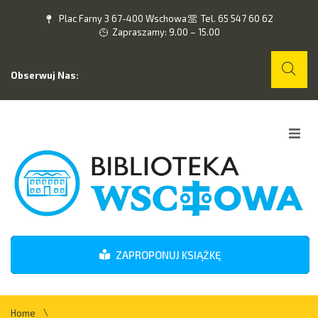
Plac Farny 3 67-400 Wschowa
Tel. 65 547 60 62
Zapraszamy: 9.00 – 15.00
Obserwuj Nas:
Home
O nas
Wydarzenia
ZAPROPONUJ KSIĄŻKĘ
Kontakt
\
Home