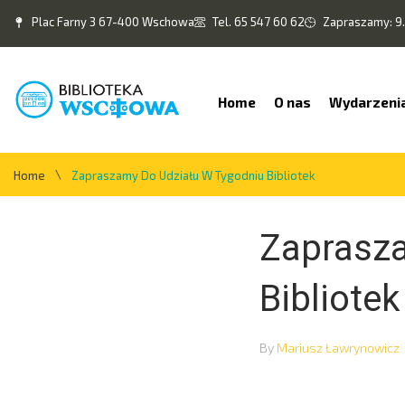
Plac Farny 3 67-400 Wschowa
Tel. 65 547 60 62
Zapraszamy: 9.
Home
O nas
Wydarzeni
\
Home
Zapraszamy Do Udziału W Tygodniu Bibliotek
Zaprasza
Bibliotek
By
Mariusz Ławrynowicz