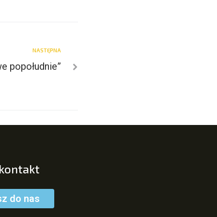
NASTĘPNA
e popołudnie”
 kontakt
sz do nas