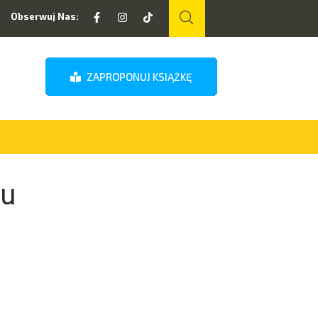
Obserwuj Nas:
ZAPROPONUJ KSIĄŻKĘ
iu