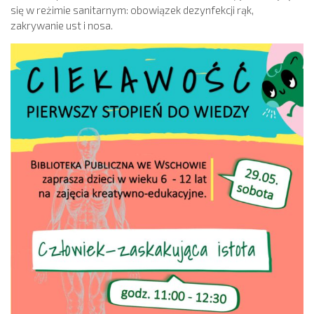
się w reżimie sanitarnym: obowiązek dezynfekcji rąk,
zakrywanie ust i nosa.