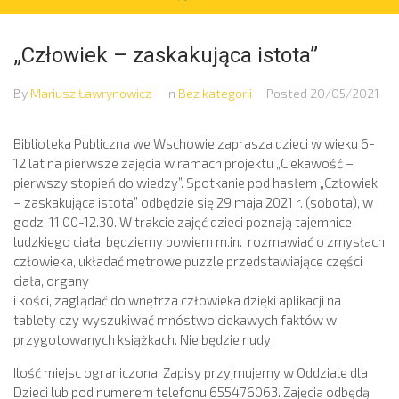
„Człowiek – zaskakująca istota”
By
Mariusz Ławrynowicz
In
Bez kategorii
Posted
20/05/2021
Biblioteka Publiczna we Wschowie zaprasza dzieci w wieku 6-
12 lat na pierwsze zajęcia w ramach projektu „Ciekawość –
pierwszy stopień do wiedzy”. Spotkanie pod hasłem „Człowiek
– zaskakująca istota” odbędzie się 29 maja 2021 r. (sobota), w
godz. 11.00-12.30. W trakcie zajęć dzieci poznają tajemnice
ludzkiego ciała, będziemy bowiem m.in. rozmawiać o zmysłach
człowieka, układać metrowe puzzle przedstawiające części
ciała, organy
i kości, zaglądać do wnętrza człowieka dzięki aplikacji na
tablety czy wyszukiwać mnóstwo ciekawych faktów w
przygotowanych książkach. Nie będzie nudy!
Ilość miejsc ograniczona. Zapisy przyjmujemy w Oddziale dla
Dzieci lub pod numerem telefonu 655476063. Zajęcia odbędą