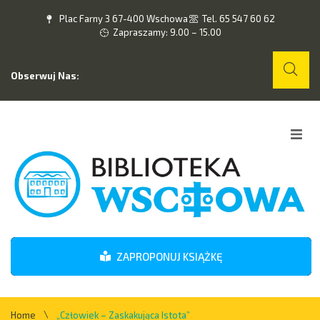
Plac Farny 3 67-400 Wschowa
Tel. 65 547 60 62
Zapraszamy: 9.00 – 15.00
Obserwuj Nas:
Home
O nas
Wydarzenia
ZAPROPONUJ KSIĄŻKĘ
Kontakt
\
Home
„Człowiek – Zaskakująca Istota”