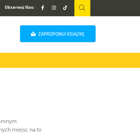
Obserwuj Nas:
ZAPROPONUJ KSIĄŻKĘ
gromnym
ych miejsc na to