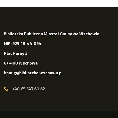
Biblioteka Publiczna Miasta i Gminy we Wschowie
NIP: 925-18-44-094
Plac Farny 3
67-400 Wschowa
bpmig@biblioteka.wschowa.pl
+48 65 547 60 62