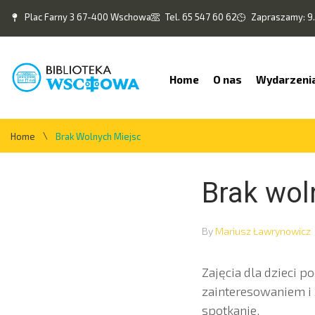
Plac Farny 3 67-400 Wschowa
Tel. 65 547 60 62
Zapraszamy: 9.
Home
O nas
Wydarzeni
\
Home
Brak Wolnych Miejsc
Brak wol
By
Mariusz Ławrynowicz
Zajęcia dla dzieci 
zainteresowaniem i 
spotkanie.