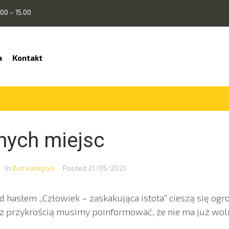
00 – 15.00
a
Kontakt
nych miejsc
In
Bez kategorii
Posted
21/05/2021
pod hasłem „Człowiek – zaskakująca istota” cieszą się o
z przykrością musimy poinformować, że nie ma już woln