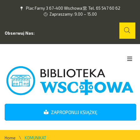
Plac Farny 3 67-400 Wschowa
Tel. 65 547 60 62
Zapraszamy: 9.00 – 15.00
Obserwuj Nas:
Home
O nas
Wydarzenia
ZAPROPONUJ KSIĄŻKĘ
Kontakt
\
Home
KOMUNIKAT