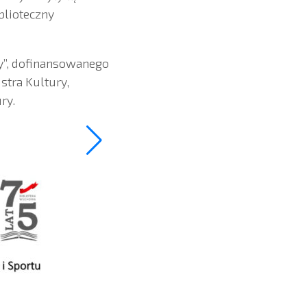
blioteczny
zy”, dofinansowanego
tra Kultury,
ry.