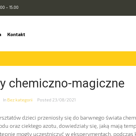
00 – 15.00
a
Kontakt
ty chemiczno-magiczne
In
Bez kategorii
Posted
23/08/2021
sztatów dzieci przeniosły się do barwnego świata chemi
du oraz ciekłego azotu, dowiedziały się, jaką mają temp
stępnie mogły uczestniczyć w eksperymentach, podczas k