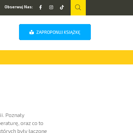
Obserwuj Nas:
ZAPROPONUJ KSIĄŻKĘ
i. Poznały
eraturę, oraz co to
tórych były łączone