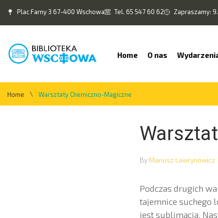
Plac Farny 3 67-400 Wschowa
Tel. 65 547 60 62
Zapraszamy: 9.
Home
O nas
Wydarzeni
\
Home
Warsztaty Chemiczno-Magiczne
Warszta
By
Mariusz Ławrynowicz
Podczas drugich war
tajemnice suchego lo
jest sublimacja. Na