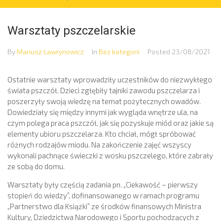
Warsztaty pszczelarskie
By
Mariusz Ławrynowicz
In
Bez kategorii
Posted
23/08/2021
Ostatnie warsztaty wprowadziły uczestników do niezwykłego
świata pszczół. Dzieci zgłębiły tajniki zawodu pszczelarza i
poszerzyły swoją wiedzę na temat pożytecznych owadów.
Dowiedziały się między innymi jak wygląda wnętrze ula, na
czym polega praca pszczół, jak się pozyskuje miód oraz jakie są
elementy ubioru pszczelarza. Kto chciał, mógł spróbować
różnych rodzajów miodu. Na zakończenie zajęć wszyscy
wykonali pachnące świeczki z wosku pszczelego, które zabrały
ze sobą do domu.
Warsztaty były częścią zadania pn. „Ciekawość – pierwszy
stopień do wiedzy”, dofinansowanego w ramach programu
„Partnerstwo dla Książki” ze środków finansowych Ministra
Kultury, Dziedzictwa Narodowego i Sportu pochodzących z