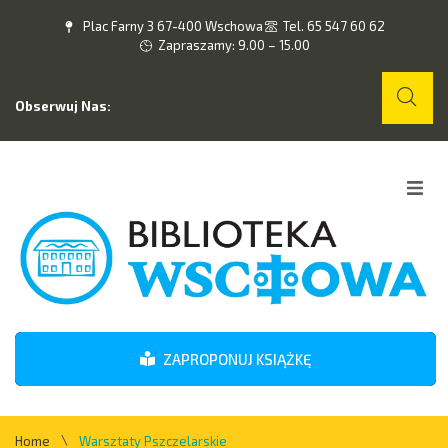
Plac Farny 3 67-400 Wschowa
Tel. 65 547 60 62
Zapraszamy: 9.00 – 15.00
Obserwuj Nas:
Home
O nas
Wydarzenia
ZAPROPONUJ KSIĄŻKĘ
Kontakt
\
Home
Warsztaty Pszczelarskie