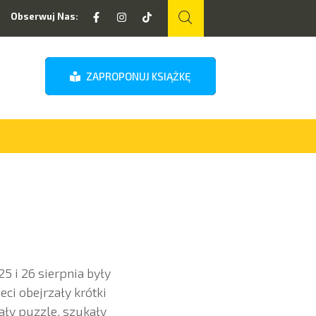
Obserwuj Nas:
ZAPROPONUJ KSIĄŻKĘ
 i 26 sierpnia były
eci obejrzały krótki
ały puzzle, szukały