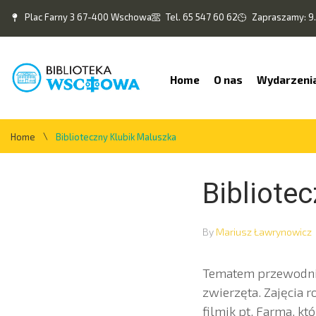
Plac Farny 3 67-400 Wschowa
Tel. 65 547 60 62
Zapraszamy: 9.
Home
O nas
Wydarzeni
\
Home
Biblioteczny Klubik Maluszka
Bibliote
By
Mariusz Ławrynowicz
Tematem przewodnim
zwierzęta. Zajęcia r
filmik pt. Farma, k