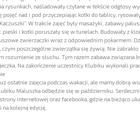
a rysunkach, naśladowały czytane w tekście odgłosy w
ę pojęć nad i pod przyczepiając kotki do tablicy, rysowały
„Kaczuszki”. W trakcie zajęć były masażyki, zabawy palu
 pieski i kotki poruszały się w tunelach. Budowały z kl
luszowe zwierzaczki wraz z odpowiednim pokarmem. Dz
, czym poszczególne zwierzątka się żywią. Nie zabrakł
om rozumienie ze słuchu. Tym razem zabawa związana by
jajeczka. Na zakończenie uczestnicy Klubiku wykonali pra
ie
o już ostatnie zajęcia podczas wakacji, ale mamy dobrą w
lubiku Maluszka odbędzie się w październiku. Serdeczn
strony internetowej oraz facebooka, gdzie na bieżąco uka
 na kolejną edycję.