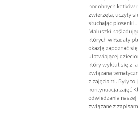
podobnych kotków n
zwierzęta, uczyły si
słuchając piosenki 
Maluszki naśladując
których wkładały p
okazję zapoznać się
ułatwiającej dzieci
który wykluł się z 
związaną tematyczn
z zajęciami. Były t
kontynuacja zajęć K
odwiedzania naszej 
związane z zapisami