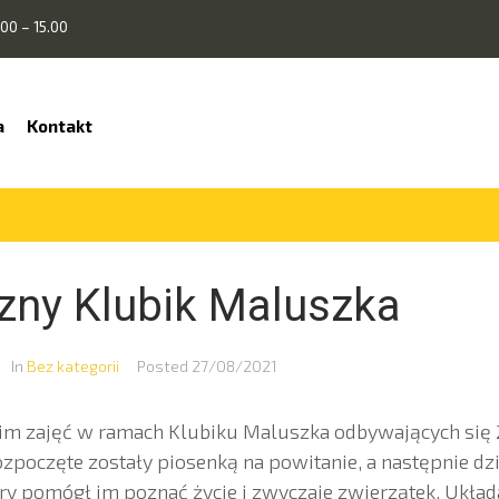
00 – 15.00
a
Kontakt
czny Klubik Maluszka
In
Bez kategorii
Posted
27/08/2021
 zajęć w ramach Klubiku Maluszka odbywających się 25
ozpoczęte zostały piosenką na powitanie, a następnie dzi
tóry pomógł im poznać życie i zwyczaje zwierzątek. Układ