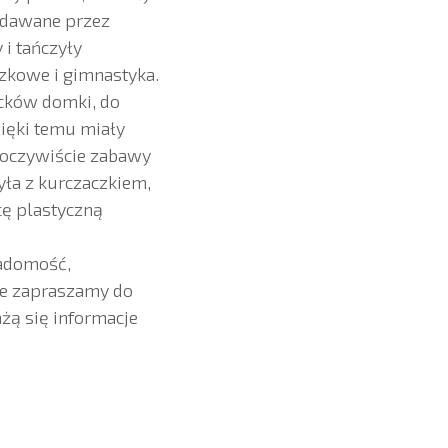
ydawane przez
 i tańczyły
szkowe i gimnastyka.
ocków domki, do
ięki temu miały
o oczywiście zabawy
ła z kurczaczkiem,
cę plastyczną
iadomość,
ie zapraszamy do
żą się informacje