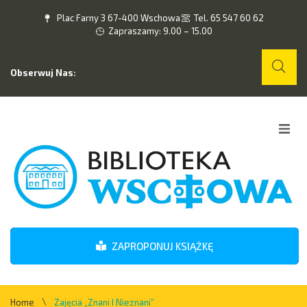
Plac Farny 3 67-400 Wschowa
Tel. 65 547 60 62
Zapraszamy: 9.00 – 15.00
Obserwuj Nas:
Home
O nas
Wydarzenia
ZAPROPONUJ KSIĄŻKĘ
Kontakt
\
Home
Zajęcia „Znani I Nieznani”