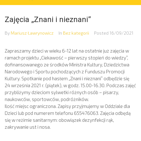
Zajęcia „Znani i nieznani”
By
Mariusz Ławrynowicz
In
Bez kategorii
Posted
16/09/2021
Zapraszamy dzieci w wieku 6-12 lat na ostatnie już zajęcia w
ramach projektu „Ciekawość – pierwszy stopień do wiedzy”,
dofinansowanego ze środków Ministra Kultury, Dziedzictwa
Narodowego i Sportu pochodzących z Funduszu Promocji
Kultury. Spotkanie pod hasłem „Znani i nieznani” odbędzie się
24 września 2021 r. (piątek), w godz. 15.00-16.30. Podczas zajęć
przybliżymy dzieciom sylwetki różnych osób – pisarzy,
naukowców, sportowców, podróżników.
Ilość miejsc ograniczona. Zapisy przyjmujemy w Oddziale dla
Dzieci lub pod numerem telefonu 655476063. Zajęcia odbędą
się w reżimie sanitarnym: obowiązek dezynfekcji rąk,
zakrywanie ust i nosa.