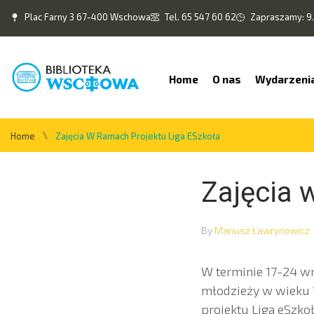
Plac Farny 3 67-400 Wschowa
Tel. 65 547 60 62
Zapraszamy: 9.
Home
O nas
Wydarzeni
\
Home
Zajęcia W Ramach Projektu Liga ESzkoła
Zajęcia 
By
Mariusz Ławrynowicz
W terminie 17-24 wr
młodzieży w wieku 1
projektu Liga eSzko