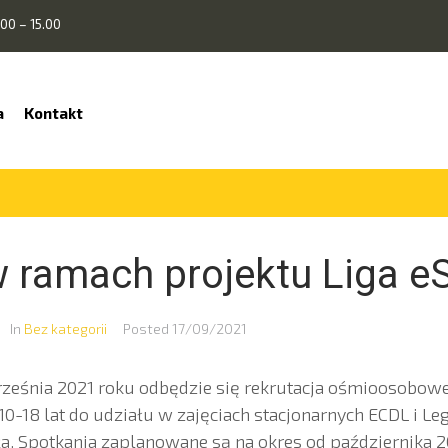
00 – 15.00
a
Kontakt
w ramach projektu Liga e
In
Bez kategorii
Posted
17/09/2021
ześnia 2021 roku odbędzie się rekrutacja ośmioosobowe
0-18 lat do udziału w zajęciach stacjonarnych ECDL i L
ła. Spotkania zaplanowane są na okres od października 2