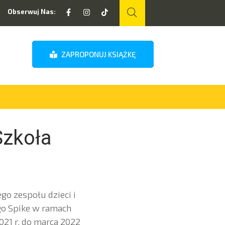
Obserwuj Nas:
ZAPROPONUJ KSIĄŻKĘ
Szkoła
go zespołu dzieci i
ego Spike w ramach
021 r. do marca 2022