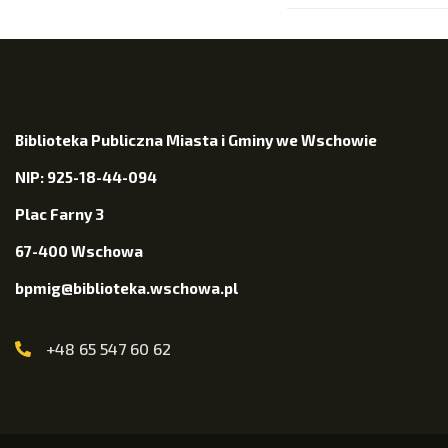
Biblioteka Publiczna Miasta i Gminy we Wschowie
NIP: 925-18-44-094
Plac Farny 3
67-400 Wschowa
bpmig@biblioteka.wschowa.pl
+48 65 547 60 62