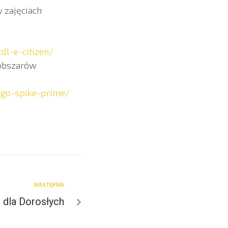
w zajęciach
dl-e-citizen/
 obszarów
lego-spike-prime/
NASTĘPNA
i dla Dorosłych