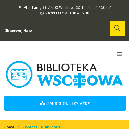
Plac Farny 3 67-400 Wschowa
Tel. 65 547 60 62
Zapraszamy: 9.00 – 15.00
Obserwuj Nas:
Home
O nas
Wydarzenia
ZAPROPONUJ KSIĄŻKĘ
Kontakt
\
Home
Zwiedzanie Biblioteki