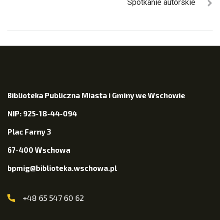
Spotkanie autorskie
Biblioteka Publiczna Miasta i Gminy we Wschowie
NIP: 925-18-44-094
Plac Farny 3
67-400 Wschowa
bpmig@biblioteka.wschowa.pl
+48 65 547 60 62