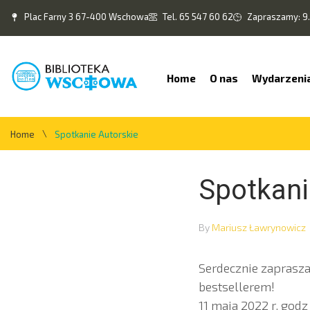
Plac Farny 3 67-400 Wschowa
Tel. 65 547 60 62
Zapraszamy: 9.
Home
O nas
Wydarzeni
\
Home
Spotkanie Autorskie
Spotkani
By
Mariusz Ławrynowicz
Serdecznie zaprasza
bestsellerem!
11 maja 2022 r. godz