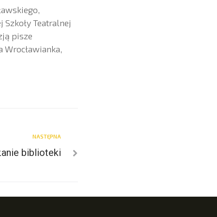
ławskiego,
 Szkoły Teatralnej
ją pisze
wa Wrocławianka,
NASTĘPNA
nie biblioteki